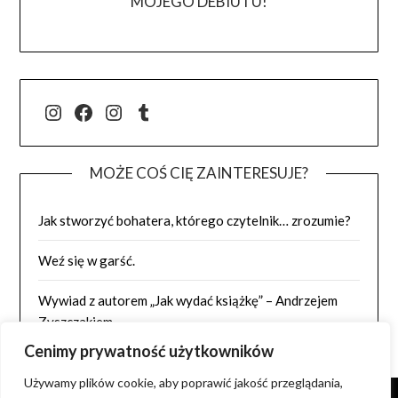
MOJEGO DEBIUTU!
@j.luszynska
Facebook
@pisadlo_luszynska
Tumblr
MOŻE COŚ CIĘ ZAINTERESUJE?
Jak stworzyć bohatera, którego czytelnik… zrozumie?
Weź się w garść.
Wywiad z autorem „Jak wydać książkę” – Andrzejem
Zyszczakiem
Cenimy prywatność użytkowników
Używamy plików cookie, aby poprawić jakość przeglądania,