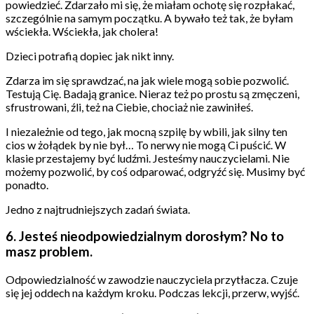
powiedzieć. Zdarzało mi się, że miałam ochotę się rozpłakać,
szczególnie na samym początku. A bywało też tak, że byłam
wściekła. Wściekła, jak cholera!
Dzieci potrafią dopiec jak nikt inny.
Zdarza im się sprawdzać, na jak wiele mogą sobie pozwolić.
Testują Cię. Badają granice. Nieraz też po prostu są zmęczeni,
sfrustrowani, źli, też na Ciebie, chociaż nie zawiniłeś.
I niezależnie od tego, jak mocną szpilę by wbili, jak silny ten
cios w żołądek by nie był… To nerwy nie mogą Ci puścić. W
klasie przestajemy być ludźmi. Jesteśmy nauczycielami. Nie
możemy pozwolić, by coś odparować, odgryźć się. Musimy być
ponadto.
Jedno z najtrudniejszych zadań świata.
6. Jesteś nieodpowiedzialnym dorosłym? No to
masz problem.
Odpowiedzialność w zawodzie nauczyciela przytłacza. Czuje
się jej oddech na każdym kroku. Podczas lekcji, przerw, wyjść.