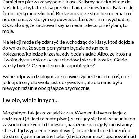
Pamiętam pierwsze wyjście z klasą. Szliśmy na rekolekcje do
kościoła, a była to klasa przekochana, ale niesforna. Bałam się,
że nie będą mnie słuchać. Budziłam się ze strachem niemal co
noc od dnia, w którym się dowiedziałam, że z nimi wychodzę.
Okazało się, że zachowali się na medal, ale co przeżyłam, to
moje.
Na lekcji może się zdarzyć, że wchodząc do klasy, ktoś dojdzie
do wniosku, że super pomysłem będzie odsunięcie
koleżance/koledze krzesła, gdy będą siadać. Albo, że ktoś na
Twoim dyżurze skoczył ze schodów i skręcił kostkę. Gdzie
wtedy byłeś? Czemu temu nie zapobiegłeś?
Bycie odpowiedzialnym za zdrowie i życie dzieci to coś, co z
jednej strony dla wielu jest oczywistym, ale dla mnie było
niewyobrażalnie obciążające psychicznie.
I wiele, wiele innych…
Mogłabym tak jeszcze jakiś czas. Wymieniłabym relacje z
rodzicami (dzieci to małe piwo), szerzący się brak szacunku do
zawodu nauczyciela (bolesne), narażenie na ciągły, nieustanny
stres (stąd wypalenie zawodowe!), liczne kontrole (dorzućcie
do stresu), permanentny hałas (chyba że umiesz zapanować nad