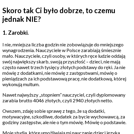
Skoro tak Ci było dobrze, to czemu
jednak NIE?
1. Zarobki.
I nie, mniejsza liczba godzin nie zobowiązuje do mniejszego
wynagrodzenia. Nauczyciele w Polsce zarabiają śmiesznie
mało. Nauczyciele, czyli osoby, w których ręce ludzie oddają
swój największy skarb, swoją przyszłość – dzieci, nie mają
często nawet trzech tysięcy złotych podstawy do ręki. Ja nie
mówię z dodatkami, nie mówię z zastępstwami, mówię o
pieniądzach za ich podstawową pracę, nie dodatkową, której
wykonują multum.
Nawet najwyższy „stopniem” nauczyciel, czyli dyplomowany
zarabia brutto 4046 złotych, czyli 2940 złotych netto.
Owszem, zdaję sobie sprawę z tego, że są dodatki,
motywacyjne, szkodliwe, dodatek za bycie wychowawcą, za
godziny zastępstw, ale nie o tym mówię. Mówię o podstawie.
Moje studia, które umożliwiają mi nauczanie dzieci języka