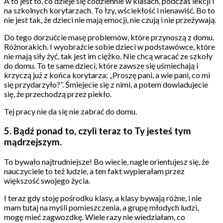
A to jest to, co dzieje się codziennie w klasach, podczas lekcji i
na szkolnych korytarzach. To łzy, wściekłość i nienawiść. Bo to
nie jest tak, że dzieci nie mają emocji, nie czują i nie przeżywają.
Do tego dorzućcie masę problemów, które przynoszą z domu.
Różnorakich. I wyobraźcie sobie dzieci w podstawówce, które
nie mają siły żyć, tak jest im ciężko. Nie chcą wracać ze szkoły
do domu. To te same dzieci, które zawsze się uśmiechają i
krzyczą już z końca korytarza: „Proszę pani, a wie pani, co mi
się przydarzyło?”. Śmiejecie się z nimi, a potem dowiadujecie
się, że przechodzą przez piekło.
Tej pracy nie da się nie zabrać do domu.
5. Bądź ponad to, czyli teraz to Ty jesteś tym
mądrzejszym.
To bywało najtrudniejsze! Bo wiecie, nagle orientujesz się, że
nauczyciele to też ludzie, a ten fakt wypierałam przez
większość swojego życia.
I teraz gdy stoję pośrodku klasy, a klasy bywają różne, i nie
mam tutaj na myśli pomieszczenia, a grupę młodych ludzi,
mogę mieć zagwozdkę. Wiele razy nie wiedziałam, co