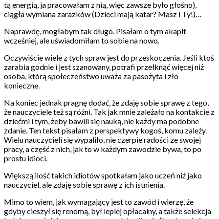
tą energią, ja pracowałam z nią, więc zawsze było głośno),
ciągła wymiana zarazków (Dzieci mają katar? Masz i Ty!)…
Naprawdę, mogłabym tak długo. Pisałam o tym akapit
wcześniej, ale uświadomiłam to sobie na nowo.
Oczywiście wiele z tych spraw jest do przeskoczenia. Jeśli ktoś
zarabia godnie i jest szanowany, potrafi przełknąć więcej niż
osoba, którą społeczeństwo uważa za pasożyta i zło
konieczne.
Na koniec jednak pragnę dodać, że zdaję sobie sprawę z tego,
że nauczyciele też są różni. Tak jak mnie zależało na kontakcie z
dziećmi i tym, żeby bawili się nauką, nie każdy ma podobne
zdanie. Ten tekst pisałam z perspektywy kogoś, komu zależy.
Wielu nauczycieli się wypaliło, nie czerpie radości ze swojej
pracy, a część z nich, jak to w każdym zawodzie bywa, to po
prostu idioci.
Większą ilość takich idiotów spotkałam jako uczeń niż jako
nauczyciel, ale zdaję sobie sprawę z ich istnienia.
Mimo to wiem, jak wymagający jest to zawód i wierzę, że
gdyby cieszył się renomą, był lepiej opłacalny, a także selekcja