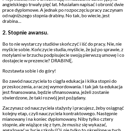
angielskiego trwały pięć lat. Musiałam napisać i obronić dwie
prace dyplomowe. A jednak po rozpoczęciu pracy zaczynam
od najniższego stopnia drabiny. No tak, bo wiecie, jest
drabina…
2. Stopnie awansu.
Bo to nie wystarczy studiów skończyć i iść do pracy. Nie, nie
myślcie sobie. Kończycie studia, myślicie, że już po sprawie, z
motylami w brzuchu podpisujecie swoją pierwszą umowę i co
dostajecie w prezencie? DRABINĘ.
Rozstawta sobie i do góry!
Bo zawód nauczyciela to ciągła edukacja i kilka stopni do
przeskoczenia, a raczej wymordowania. I tak jak ta edukacja
jest finansowana, będzie sfinansowana, jeżeli zostanie
stwierdzone, że taki rozwój jest pożądany.
Zaczynasz od nauczyciela stażysty i pracujesz, żeby osiągnąć
kolejny etap, czyli nauczyciela kontraktowego. Następnie
mianowany i na koniec dyplomowany. Niby tylko cztery
stopnie, ale wiążące się z tym, że musisz się wykazać,
angażować w życie szkoły (Oj, nie tylko to określone w tych