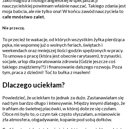
Jako magistra filologii angielskiej w specjalizacji
nauczycielskiej powinnam właśnie nauczać. Takiego zdania jest
moja babcia, ale nie tylko ona! W końcu zawód nauczyciela to
całe mnóstwo zalet.
Nie przeczę.
To przecież te wakacje, od których wszystkim żyłka pierdząca
pęka, nie wspomnę już o wolnych feriach, świętach i
weekendach oraz mniejszej ilości godzin spędzonych w pracy.
To umowa o pracę (która jest obecnie rarytasem), trzynastki,
socjale, urlop dla poratowania zdrowia (Gdzie jeszcze coś
takiego znajdziemy?!) i finansowanie dalszego rozwoju. Poza
tym, praca z dziećmi! Toć to bułka z masłem!
Dlaczego uciekłam?
Powiedzieć, że uciekłam to jednak za dużo. Zastanawiałam się
nad tym bardzo długo i intensywnie. Między innymi dlatego, że
trafiłam do świetnej placówki, w której dobrze się czułam.
Obce mi było to, o czym tak często słyszałam, a mianowicie
zła atmosfera, obgadywanie, kopanie pod sobą dołków.