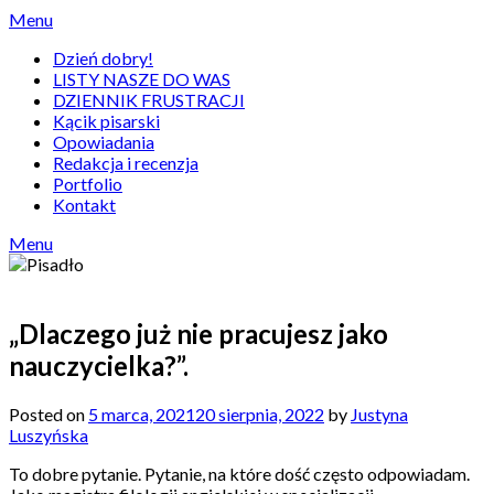
Skip
Menu
to
Dzień dobry!
content
LISTY NASZE DO WAS
DZIENNIK FRUSTRACJI
Kącik pisarski
Opowiadania
Redakcja i recenzja
Portfolio
Kontakt
Menu
„Dlaczego już nie pracujesz jako
nauczycielka?”.
Posted on
5 marca, 2021
20 sierpnia, 2022
by
Justyna
Luszyńska
To dobre pytanie. Pytanie, na które dość często odpowiadam.