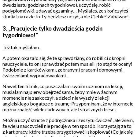
dwudziestu godzinach tygodniowo), uczyć się, robić
podyplomówki, zdawać egzaminy… Myślałeś, że skończyłeś
studia i na razie to Ty będziesz uczył, a nie Ciebie? Zabawne!
3. „Pracujecie tylko dwadzieścia godzin
tygodniowo!”
Też tak myślałam.
A potem okazało się, że te sprawdziany, co robili ci okropni
nauczyciele, to oni sprawdzać potem musieli i to stąd te oceny!
Podobnie z kartkówkami, zebranymi pracami domowymi,
ćwiczeniami, wypracowaniami…
Nawet ten filmik, co puszczałam swoim uczniom na lekcji,
musiałam najpierw obejrzeć sama, żeby mnie w żadnym
momencie nie zaskoczył, a dzieci nie wyszły z lekcji
angielskiego bogatsze o traumę. Przypominam, że w internecie
można znaleźć wiele cudownych, ale i strasznych treści.
Można uczyć stricte z podręcznika i zeszytu ćwiczeń, ale wiem,
że wielu nauczycieli nie pracuje w ten sposób. Korzystają za to
z kart pracy, które trzeba przygotować i skopiować (Co jak się