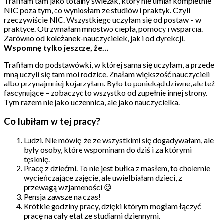
Trafiłam tam jako totalny świeżak, który nie umiał kompletnie
NIC poza tym, co wyniosłam ze studiów i praktyk. Czyli
rzeczywiście NIC. Wszystkiego uczyłam się od postaw – w
praktyce. Otrzymałam mnóstwo ciepła, pomocy i wsparcia.
Zarówno od koleżanek-nauczycielek, jak i od dyrekcji.
Wspomnę tylko jeszcze, że…
Trafiłam do podstawówki, w której sama się uczyłam, a przede
mną uczyli się tam moi rodzice. Znałam większość nauczycieli
albo przynajmniej kojarzyłam. Było to poniekąd dziwne, ale też
fascynujące – zobaczyć to wszystko od zupełnie innej strony.
Tym razem nie jako uczennica, ale jako nauczycielka.
Co lubiłam w tej pracy?
Ludzi. Nie mówię, że ze wszystkimi się dogadywałam, ale
były osoby, które wspominam do dziś i za którymi
tęsknię.
Pracę z dziećmi. To nie jest bułka z masłem, to cholernie
wycieńczające zajęcie, ale uwielbiałam dzieci, z
przewagą wzjameności 😉
Pensja zawsze na czas!
Krótkie godziny pracy, dzięki którym mogłam łączyć
pracę na cały etat ze studiami dziennymi.