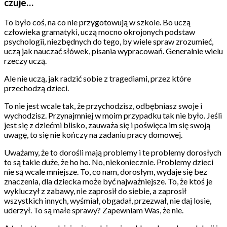
czuje…
To było coś, na co nie przygotowują w szkole. Bo uczą
człowieka gramatyki, uczą mocno okrojonych podstaw
psychologii, niezbędnych do tego, by wiele spraw zrozumieć,
uczą jak nauczać słówek, pisania wypracowań. Generalnie wielu
rzeczy uczą.
Ale nie uczą, jak radzić sobie z tragediami, przez które
przechodzą dzieci.
To nie jest wcale tak, że przychodzisz, odbębniasz swoje i
wychodzisz. Przynajmniej w moim przypadku tak nie było. Jeśli
jest się z dziećmi blisko, zauważa się i poświęca im się swoją
uwagę, to się nie kończy na zadaniu pracy domowej.
Uważamy, że to dorośli mają problemy i te problemy dorosłych
to są takie duże, że ho ho. No, niekoniecznie. Problemy dzieci
nie są wcale mniejsze. To, co nam, dorosłym, wydaje się bez
znaczenia, dla dziecka może być najważniejsze. To, że ktoś je
wykluczył z zabawy, nie zaprosił do siebie, a zaprosił
wszystkich innych, wyśmiał, obgadał, przezwał, nie daj losie,
uderzył. To są małe sprawy? Zapewniam Was, że nie.