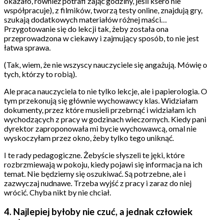
okazało, również potrafi zająć godziny, jeśli ksero nie
współpracuje), z filmików, tworzą testy online, znajdują gry,
szukają dodatkowych materiałów różnej maści…
Przygotowanie się do lekcji tak, żeby została ona
przeprowadzona w ciekawy i zajmujący sposób, to nie jest
łatwa sprawa.
(Tak, wiem, że nie wszyscy nauczyciele się angażują. Mówię o
tych, którzy to robią).
Ale praca nauczyciela to nie tylko lekcje, ale i papierologia. O
tym przekonują się głównie wychowawcy klas. Widziałam
dokumenty, przez które musieli przebrnąć i widziałam ich
wychodzących z pracy w godzinach wieczornych. Kiedy pani
dyrektor zaproponowała mi bycie wychowawcą, omal nie
wyskoczyłam przez okno, żeby tylko tego uniknąć.
I te rady pedagogiczne. Żebyście słyszeli te jęki, które
rozbrzmiewają w pokoju, kiedy pojawi się informacja na ich
temat. Nie będziemy się oszukiwać. Są potrzebne, ale i
zazwyczaj nudnawe. Trzeba wyjść z pracy i zaraz do niej
wrócić. Chyba nikt by nie chciał.
4. Najlepiej byłoby nie czuć, a jednak człowiek