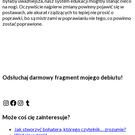
byłaby uważniejsza, nasz system edukacji mógłby stanąć nieco
na nogi. Oczywiście najpierw zmiany powinny pojawić się w
postawach, ale akurat rządzących to lepiej nie prosić o
poprawki, bo są mistrzami w poprawianiu nie tego, co powinno
zostać poprawione.
Odsłuchaj darmowy fragment mojego debiutu!
@j.luszynska
Facebook
@pisadlo_luszynska
Tumblr
Może coś cię zainteresuje?
Jak stworzyć bohatera, którego czytelnik… zrozumie?
Weź się w garść.