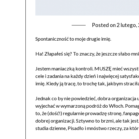
Posted on
2 lutego,
Spontaniczność to moje drugie imię.
Ha! Złapałeś się? To znaczy, że jeszcze słabo mni
Jestem maniaczką kontroli. MUSZĘ mieć wszys
cele i zadania na każdy dzień i najwięcej satysfak
imię. Kiedy ją tracę, to trochę tak, jakbym strac
Jednak co by nie powiedzieć, dobra organizacja uł
wyjechać w wymarzoną podróż do Włoch. Pomaga
to, że (dość!) regularnie prowadzę stronę, fanpag
dobrej organizacji. Sztywno to brzmi, ale tak jes
studia dzienne, Pisadło i mnóstwo rzeczy, za któr