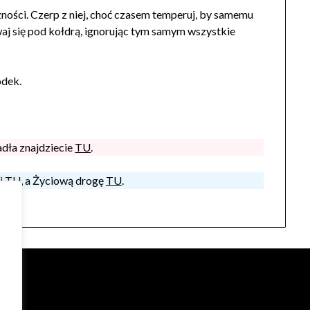
zności. Czerp z niej, choć czasem temperuj, by samemu
waj się pod kołdrą, ignorując tym samym wszystkie
odek.
dła znajdziecie
TU
.
j
TU
, a Życiową drogę
TU
.