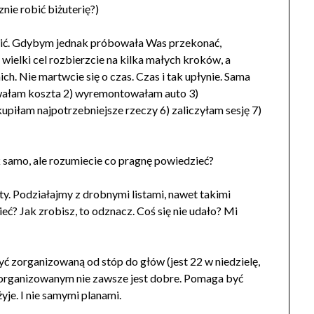
nie robić biżuterię?)
bawić. Gdybym jednak próbowała Was przekonać,
wielki cel rozbierzcie na kilka małych kroków, a
ich. Nie martwcie się o czas. Czas i tak upłynie. Sama
owałam koszta 2) wyremontowałam auto 3)
piłam najpotrzebniejsze rzeczy 6) zaliczyłam sesję 7)
 samo, ale rozumiecie co pragnę powiedzieć?
ty. Podziałajmy z drobnymi listami, nawet takimi
ieć? Jak zrobisz, to odznacz. Coś się nie udało? Mi
yć zorganizowaną od stóp do głów (jest 22 w niedzielę,
e zorganizowanym nie zawsze jest dobre. Pomaga być
je. I nie samymi planami.