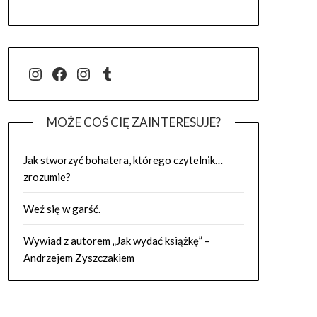
@j.luszynska
Facebook
@pisadlo_luszynska
Tumblr
MOŻE COŚ CIĘ ZAINTERESUJE?
Jak stworzyć bohatera, którego czytelnik…
zrozumie?
Weź się w garść.
Wywiad z autorem „Jak wydać książkę” –
Andrzejem Zyszczakiem