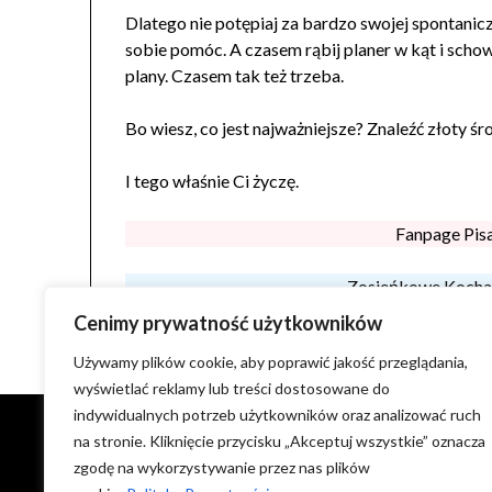
Dlatego nie potępiaj za bardzo swojej spontanic
sobie pomóc. A czasem rąbij planer w kąt i scho
plany. Czasem tak też trzeba.
Bo wiesz, co jest najważniejsze? Znaleźć złoty śr
I tego właśnie Ci życzę.
Fanpage Pisa
Zosieńkowe Kocha
Cenimy prywatność użytkowników
Używamy plików cookie, aby poprawić jakość przeglądania,
wyświetlać reklamy lub treści dostosowane do
indywidualnych potrzeb użytkowników oraz analizować ruch
na stronie. Kliknięcie przycisku „Akceptuj wszystkie” oznacza
NIE WYRAŻAM ZGODY NA KOPIOWANIE ZDJĘĆ I
zgodę na wykorzystywanie przez nas plików
TREŚCI ORAZ WYKORZYSTYWANIE ICH NA INNYCH