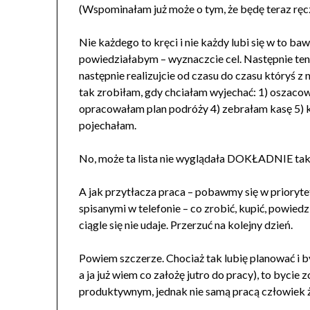
(Wspominałam już może o tym, że będę teraz ręcz
Nie każdego to kręci i nie każdy lubi się w to 
powiedziałabym – wyznaczcie cel. Następnie ten 
następnie realizujcie od czasu do czasu któryś z n
tak zrobiłam, gdy chciałam wyjechać: 1) oszac
opracowałam plan podróży 4) zebrałam kasę 5) ku
pojechałam.
No, może ta lista nie wyglądała DOKŁADNIE tak
A jak przytłacza praca – pobawmy się w prioryte
spisanymi w telefonie – co zrobić, kupić, powiedz
ciągle się nie udaje. Przerzuć na kolejny dzień.
Powiem szczerze. Chociaż tak lubię planować i b
a ja już wiem co założę jutro do pracy), to byci
produktywnym, jednak nie samą pracą człowiek ży