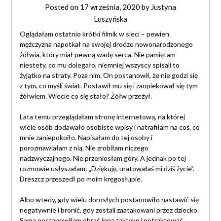
Posted on
17 września, 2020
by
Justyna
Luszyńska
Oglądałam ostatnio krótki filmik w sieci – pewien
mężczyzna napotkał na swojej drodze nowonarodzonego
żółwia, który miał pewną wadę serca. Nie pamiętam
niestety, co mu dolegało, niemniej wszyscy spisali to
żyjątko na straty. Poza nim. On postanowił, że nie godzi się
z tym, co myśli świat. Postawił mu się i zaopiekował się tym
żółwiem. Wiecie co się stało? Żółw przeżył.
Lata temu przeglądałam stronę internetową, na której
wiele osób dodawało osobiste wpisy i natrafiłam na coś, co
mnie zaniepokoiło. Napisałam do tej osoby i
porozmawiałam z nią. Nie zrobiłam niczego
nadzwyczajnego. Nie przeniosłam góry. A jednak po tej
rozmowie usłyszałam: „Dziękuję, uratowałaś mi dziś życie”.
Dreszcz przeszedł po moim kręgosłupie.
Albo wtedy, gdy wielu dorosłych postanowiło nastawić się
negatywnie i bronić, gdy zostali zaatakowani przez dziecko.
Sama postanowiłam obrać inną taktykę i potraktować