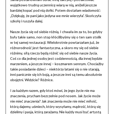
wyjątkowo trudną uczennicę wiarą w nią, aniżeli jeszcze
bardziej kopać pod nią dołki. Potem dostałam wiadomość:
„Dziękuję, że pani jako jedyna we mnie wierzyła”. Skończyła
szkołę i ruszyła dalej.
Nasze życia się od siebie różnią. I chwała im za to, bo gdyby
były takie samo, non stop kłócilibyśmy się o ten sam stolik
w tej samej restauracji. Wielokrotnie powtarzałam już, że
różnorodność jest fantastyczna, a skoro my się od siebie
różnimy, siłą rzeczy będą różnić się od siebie nasze życia.
Coś co dla jednej osoby jest codziennością, dla innej będzie
marzeniem, a jeszcze innej – koszmarem sennym. Chociażby
takie posiadanie dzieci – niektórzy latami się o nie starają,
inni panicznie się ich boją, a jeszcze inni są temu absolutnie
obojętni. Widzicie? Różnice.
I za każdym razem, gdy ktoś mówi, że jego życie nie ma
znaczenia, prycham bezczelnie pod nosem. Jak życie może
nie mieć znaczenia? Jak znaczenia może nie mieć miłość,
którą dajemy, uśmiech, który wysyłamy, mądrość, którą się
dzielimy i pasja, którą zarażamy. Nie każdy musi być artystą