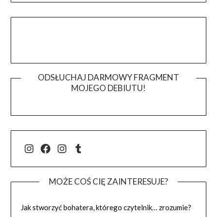
ODSŁUCHAJ DARMOWY FRAGMENT
MOJEGO DEBIUTU!
@j.luszynska
Facebook
@pisadlo_luszynska
Tumblr
MOŻE COŚ CIĘ ZAINTERESUJE?
Jak stworzyć bohatera, którego czytelnik… zrozumie?