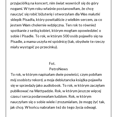
przyjaciółką na koncert, nim świat wywrócił się do góry
nogami. W tym roku właśnie postanowiłam, że chcę
nauczyć się robić biżuterię i otworzyłam dla Was malutki
sklepik Pisadła, który powitaliście z wielkim sercem, za co
jestem Wam cholernie wdzięczna. Ten rok to również
spotkanie z setką kobiet, którym mogłam opowiedzieć o
sobie i Pisadle. To rok, w którym 500 osób pojawiło się na
Pisadle, a mama uszyła mi spódnicę (tak, obydwie te rzeczy
miały wystąpić po przecinku).
Fot.
PetroNews
To rok, w którym napisałam dwie powieści, czym pobiłam
mój osobisty rekord, a moja debiutancka książka pojawiła
się w sprzedaży jako audiobook. To rok, w którym zaczęłam
publikować na Wattpadzie. Rok, w którym jeszcze więcej
czasu i serca podarowałam ludziom. Rok, w którym
nauczyłam się o sobie wiele i zrozumiałam, że mogę żyć tak,
jak chcę. W końcu nabrałam też do tego życia odwagi.