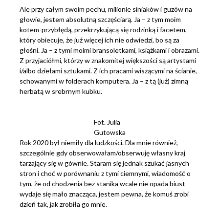
Ale przy całym swoim pechu, milionie siniaków i guzów na
głowie, jestem absolutną szczęściarą. Ja – z tym moim
kotem-przybłędą, przekrzykującą się rodzinką i facetem,
który obiecuje, że już więcej ich nie odwiedzi, bo są za
głośni. Ja – z tymi moimi bransoletkami, książkami i obrazami.
Z przyjaciółmi, którzy w znakomitej większości są artystami
i/albo dziełami sztukami. Z ich pracami wiszącymi na ścianie,
schowanymi w folderach komputera. Ja – z tą (już) zimną
herbatą w srebrnym kubku.
Fot. Julia
Gutowska
Rok 2020 był niemiły dla ludzkości. Dla mnie również,
szczególnie gdy obserwowałam/obserwuję własny kraj
tarzający się w gównie. Staram się jednak szukać jasnych
stron i choć w porównaniu z tymi ciemnymi, wiadomość o
tym, że od chodzenia bez stanika wcale nie opada biust
wydaje się mało znacząca, jestem pewna, że komuś zrobi
dzień tak, jak zrobiła go mnie.