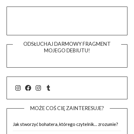
ODSŁUCHAJ DARMOWY FRAGMENT
MOJEGO DEBIUTU!
@j.luszynska
Facebook
@pisadlo_luszynska
Tumblr
MOŻE COŚ CIĘ ZAINTERESUJE?
Jak stworzyć bohatera, którego czytelnik… zrozumie?