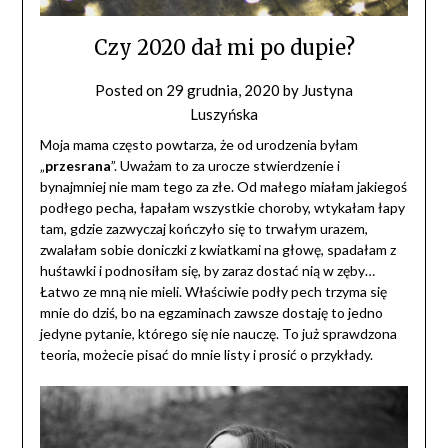
Czy 2020 dał mi po dupie?
Posted on
29 grudnia, 2020
by
Justyna
Luszyńska
Moja mama często powtarza, że od urodzenia byłam
„
przesrana
”. Uważam to za urocze stwierdzenie i
bynajmniej nie mam tego za złe. Od małego miałam jakiegoś
podłego pecha, łapałam wszystkie choroby, wtykałam łapy
tam, gdzie zazwyczaj kończyło się to trwałym urazem,
zwalałam sobie doniczki z kwiatkami na głowę, spadałam z
huśtawki i podnosiłam się, by zaraz dostać nią w zęby…
Łatwo ze mną nie mieli. Właściwie podły pech trzyma się
mnie do dziś, bo na egzaminach zawsze dostaję to jedno
jedyne pytanie, którego się nie nauczę. To już sprawdzona
teoria, możecie pisać do mnie listy i prosić o przykłady.