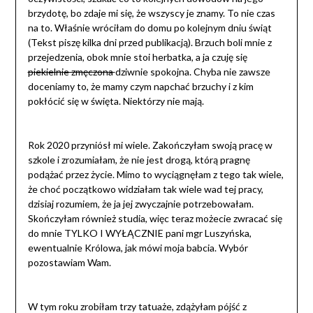
brzydotę, bo zdaje mi się, że wszyscy je znamy. To nie czas
na to. Właśnie wróciłam do domu po kolejnym dniu świąt
(Tekst piszę kilka dni przed publikacją). Brzuch boli mnie z
przejedzenia, obok mnie stoi herbatka, a ja czuję się
piekielnie zmęczona
dziwnie spokojna. Chyba nie zawsze
doceniamy to, że mamy czym napchać brzuchy i z kim
pokłócić się w święta. Niektórzy nie mają.
Rok 2020 przyniósł mi wiele. Zakończyłam swoją pracę w
szkole i zrozumiałam, że nie jest drogą, którą pragnę
podążać przez życie. Mimo to wyciągnęłam z tego tak wiele,
że choć początkowo widziałam tak wiele wad tej pracy,
dzisiaj rozumiem, że ja jej zwyczajnie potrzebowałam.
Skończyłam również studia, więc teraz możecie zwracać się
do mnie TYLKO I WYŁĄCZNIE pani mgr Luszyńska,
ewentualnie Królowa, jak mówi moja babcia. Wybór
pozostawiam Wam.
W tym roku zrobiłam trzy tatuaże, zdążyłam pójść z