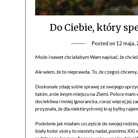
Do Ciebie, który sp
Posted on
12 maja,
Może i nawet chciałabym Wam napisać, że chcieć
Ale wiem, że to nieprawda. To, że czegoś chcemy
Doskonale zdaję sobie sprawę ze swojego uprzyw
takim, a nie innym miejscu na Ziemi. Polsce mam w
dociekliwa i mniej ignorancka, coraz więcej jej 
przyznała, że dla niektórych mój kraj byłby raje
Podobnie jak miałam szczęście do swojej rodziny,
biały kolor skóry to niestety nadal, pomimo XXI