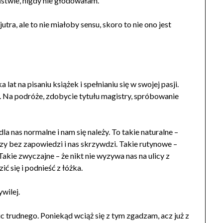
stwie, nigdy nie głodowałam.
a, ale to nie miałoby sensu, skoro to nie ono jest
lat na pisaniu książek i spełnianiu się w swojej pasji.
 Na podróże, zdobycie tytułu magistry, spróbowanie
la nas normalne i nam się należy. To takie naturalne –
y bez zapowiedzi i nas skrzywdzi. Takie rutynowe –
 Takie zwyczajne – że nikt nie wyzywa nas na ulicy z
ć się i podnieść z łóżka.
ywilej.
c trudnego. Poniekąd wciąż się z tym zgadzam, acz już z