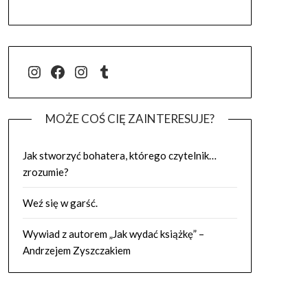
@j.luszynska
Facebook
@pisadlo_luszynska
Tumblr
MOŻE COŚ CIĘ ZAINTERESUJE?
Jak stworzyć bohatera, którego czytelnik…
zrozumie?
Weź się w garść.
Wywiad z autorem „Jak wydać książkę” –
Andrzejem Zyszczakiem