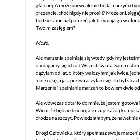
gładziej. A może oni wcale nie będą marzyć o tym,
prezencie, choć nigdy nie prosili? Może oni, sięg
będziesz musiał patrzeć, jak trzymają go w dłon
Twoim zasięgiem?
Może
.
Ale marzenia spełniają się wtedy, gdy my jesteśmy
domagamy się ich od Wszechświata. Sama ostatni
dążyłam od lat, o który walczyłam jak lwica, jed
mnie rękę, a ja… przestraszyłam się. To był stra
Marzenie i spełnianie marzeń to bowiem dwie od
Ale wówczas dotarło do mnie, że jestem gotowa i ż
Wiem, że będzie trudno, ale czuję każdą komórką
drodze na szczyt. Powiedziałabym, że nawet nie
Drogi Człowieku, który spełniasz swoje marzenia, 