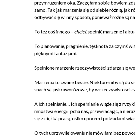
przymrużeniem oka. Zaczęłam sobie bowiem zdaw
samo. Tak jak marzenia się od siebie różnią, jak ró
odbywać się w inny sposób, ponieważ różne są na
To też coś innego –
chcieć
spełnić marzenie i aktu
To planowanie, pragnienie, tęsknota za czymś wią
pięknymi fantazjami.
Spełnione marzenie rzeczywistości zdarza się w
Marzenia to cwane bestie. Niektóre niby są do s
snach są jaskraworóżowe, by w rzeczywistości cz
A ich spełnianie… Ich spełnianie wiąże się z ryz
mnóstwa energii, pcha nas, przewracając, a nieraz 
się z ciężką pracą, oślim uporem i pokładami wia
O tych uprzywilejowaniu nie mówiłam bez powodu