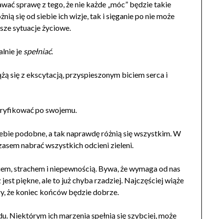
ać sprawę z tego, że nie każde „móc” będzie takie
żnią się od siebie ich wizje, tak i sięganie po nie może
sze sytuacje życiowe.
alnie je
spełniać
.
żą się z ekscytacją, przyspieszonym biciem serca i
eryfikować po swojemu.
iebie podobne, a tak naprawdę różnią się wszystkim. W
asem nabrać wszystkich odcieni zieleni.
ykiem, strachem i niepewnością. Bywa, że wymaga od nas
jest piękne, ale to już chyba rzadziej. Najczęściej wiąże
ry, że koniec końców będzie dobrze.
. Niektórym ich marzenia spełnią się szybciej, może