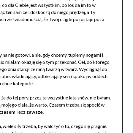
 co dla Ciebie jest wszystkim, bo los da im to w
ając ten sam cel, doskoczą do niego prędzej, a Ty
iach ze świadomością, że Twój ciągle pozostaje poza
 na nie gotowi, a nie, gdy chcemy, tupiemy nogami i
o miałam okazję się o tym przekonać. Cel, do którego
nego dnia stanął ze mną twarzą w twarz. Wyciągnął do
ch obezwładniający, odbierający sen i spokojny oddech.
rębne kategorie.
e do tej pory, przez te wszystkie lata snów, nie byłam.
 mojego ciała, że warto. Czasem trzeba się spocić w
czasem
, lecz
zawsze
.
wiele siły trzeba, by walczyć o to, czego się pragnie.