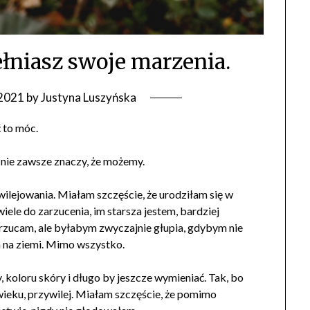
ełniasz swoje marzenia.
 2021
by
Justyna Luszyńska
 to móc.
, nie zawsze znaczy, że możemy.
ilejowania. Miałam szczęście, że urodziłam się w
iele do zarzucenia, im starsza jestem, bardziej
zarzucam, ale byłabym zwyczajnie głupia, gdybym nie
m na ziemi. Mimo wszystko.
 koloru skóry i długo by jeszcze wymieniać. Tak, bo
 wieku, przywilej. Miałam szczęście, że pomimo