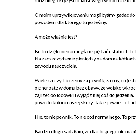
rodzinnego kryzysu finansowego w moim dzieciń
O moim uprzywilejowaniu moglibyśmy gadać do jutr
powodem, dla którego tu jesteśmy.
A może właśnie jest?
Bo to dzięki niemu mogłam spędzić ostatnich kilka 
Na zaoszczędzenie pieniędzy na dom na kółkach.
zawodu nauczyciela.
Wiele rzeczy bierzemy za pewnik, za coś, co jest d
pić herbatę w domu bez obawy, że wojsko wkrocz
zajrzeć do lodówki i wyjąć z niej coś do jedzenia.
powodu koloru naszej skóry. Takie pewne – obudzi
Nie, to nie pewnik. To nie coś normalnego. To prz
Bardzo długo sądziłam, że dla chcącego nie ma ni