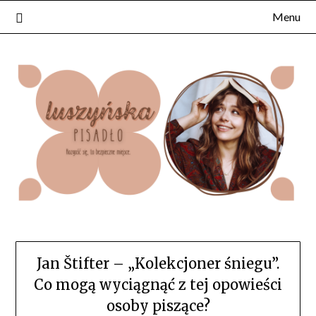
Skip
Menu
to
content
Jan Štifter – „Kolekcjoner śniegu”.
Co mogą wyciągnąć z tej opowieści
osoby piszące?