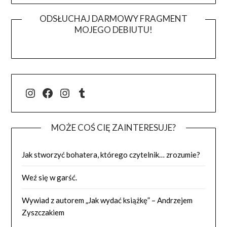
ODSŁUCHAJ DARMOWY FRAGMENT
MOJEGO DEBIUTU!
@j.luszynska
Facebook
@pisadlo_luszynska
Tumblr
MOŻE COŚ CIĘ ZAINTERESUJE?
Jak stworzyć bohatera, którego czytelnik… zrozumie?
Weź się w garść.
Wywiad z autorem „Jak wydać książkę” – Andrzejem
Zyszczakiem