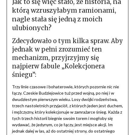
Jak to się więc stało, że historia, na
którą wzruszyłabym ramionami,
nagle stała się jedną z moich
ulubionych?
Zdecydowało o tym kilka spraw. Aby
jednak w pełni zrozumieć ten
mechanizm, przyjrzyjmy się
najpierw fabule „Kolekcjonera
śniegu”:
Trzy linie czasowe i bohaterowie, których pozornie nic nie
łączy. Czeskie Budziejowice tuż przed wojną, po niej i w
dwudziestym pierwszym wieku. Losy dwójki rodzeństwa,
trzech nastoletnich przyjaciół, z których jeden jest duchem,
i mężczyzny, który kolekcjonuje w zamrażarce śnieg. Każda z
tych trzech historii biegnie swoim torem i mogłoby się
wydawać, że jedynym, co je łączy, jest miejsce akcji. Im
jednak dalej w las, aż do ostatniej strony, do ostatniego