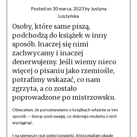
Posted on
30 marca, 2023
by
Justyna
Luszyńska
Osoby, które same piszą,
podchodzą do książek w inny
sposób. Inaczej się nimi
zachwycamy i inaczej
denerwujemy. Jeśli wiemy nieco
więcej o pisaniu jako rzemiośle,
potrafimy wskazać, co nam
zgrzyta, a co zostało
poprowadzone po mistrzowsku.
Obiecałam, że porozmawiamy o książkach właśnie w ten
sposób — biorąc pod uwagę, co dobrego możemy z nich
wyciągnąć.
I na pierwszy rzut poleci powieść, którą miałam okazję