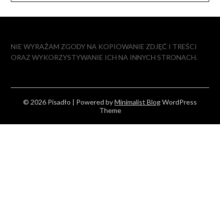
NIE WYRAŻAM ZGODY NA KOPIOWANIE ZDJĘĆ I TREŚCI
ORAZ WYKORZYSTYWANIE ICH NA INNYCH STRONACH.
© 2026 Pisadło
| Powered by
Minimalist Blog
WordPress
Theme