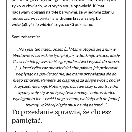
tylko w chwilach, w których snuje opowieść. Klimat
nadawany opisami na tyle barwnymi, że w jednym zdaniu
jesteś zachwycony(a), a w drugim krzywisz się, bo
wolał(a)byś nie widzieć tego, co Ci pokazano.
Sami zobaczcie:
„No i jest ten trzeci. Josef. […] Mama utopiła się z nim w
Wełtawie w czterdziestym piątym, w Budziejowicach, kiedy
Czesi chcieli ją wyrzucić z gospodarstwa i wysłać do obozu.
[…] Josef tylko raz opowiedział chłopakom, jak próbował
wypłynąć na powierzchnię, ale mama przywiązała się do
niego sznurem. Pamięta, że ciągnął ją za długie włosy, chciał
krzyczeć, nie mógł. Potem jego martwe oczy przez trzy dni
wpatrywały się w nieżywą twarz mamy, zanim w końcu
wyciągnięto ich z rzeki i pogrzebano, wciśniętych do jednej
trumny, w której ciągle musi na nią patrzeć…”.
To przesłanie sprawia, że chcesz
pamiętać.