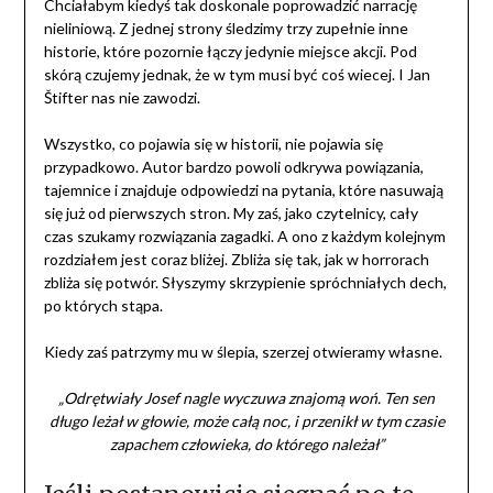
Chciałabym kiedyś tak doskonale poprowadzić narrację
nieliniową. Z jednej strony śledzimy trzy zupełnie inne
historie, które pozornie łączy jedynie miejsce akcji. Pod
skórą czujemy jednak, że w tym musi być coś wiecej. I Jan
Štifter nas nie zawodzi.
Wszystko, co pojawia się w historii, nie pojawia się
przypadkowo. Autor bardzo powoli odkrywa powiązania,
tajemnice i znajduje odpowiedzi na pytania, które nasuwają
się już od pierwszych stron. My zaś, jako czytelnicy, cały
czas szukamy rozwiązania zagadki. A ono z każdym kolejnym
rozdziałem jest coraz bliżej. Zbliża się tak, jak w horrorach
zbliża się potwór. Słyszymy skrzypienie spróchniałych dech,
po których stąpa.
Kiedy zaś patrzymy mu w ślepia, szerzej otwieramy własne.
„Odrętwiały Josef nagle wyczuwa znajomą woń. Ten sen
długo leżał w głowie, może całą noc, i przenikł w tym czasie
zapachem człowieka, do którego należał”