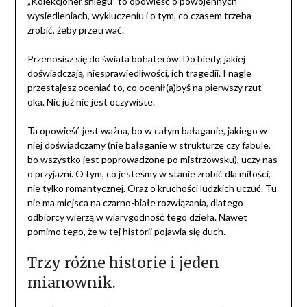
„Kolekcjoner śniegu” to opowieść o powojennych
wysiedleniach, wykluczeniu i o tym, co czasem trzeba
zrobić, żeby przetrwać.
Przenosisz się do świata bohaterów. Do biedy, jakiej
doświadczają, niesprawiedliwości, ich tragedii. I nagle
przestajesz oceniać to, co ocenił(a)byś na pierwszy rzut
oka. Nic już nie jest oczywiste.
Ta opowieść jest ważna, bo w całym bałaganie, jakiego w
niej doświadczamy (nie bałaganie w strukturze czy fabule,
bo wszystko jest poprowadzone po mistrzowsku), uczy nas
o przyjaźni. O tym, co jesteśmy w stanie zrobić dla miłości,
nie tylko romantycznej. Oraz o kruchości ludzkich uczuć. Tu
nie ma miejsca na czarno-białe rozwiązania, dlatego
odbiorcy wierzą w wiarygodność tego dzieła. Nawet
pomimo tego, że w tej historii pojawia się duch.
Trzy różne historie i jeden
mianownik.