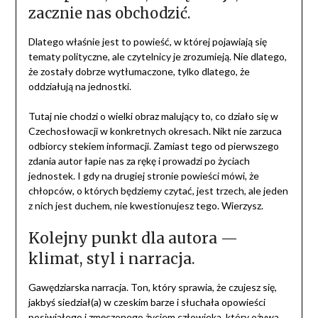
zacznie nas obchodzić.
Dlatego właśnie jest to powieść, w której pojawiają się
tematy polityczne, ale czytelnicy je zrozumieją. Nie dlatego,
że zostały dobrze wytłumaczone, tylko dlatego, że
oddziałują na jednostki.
Tutaj nie chodzi o wielki obraz malujący to, co działo się w
Czechosłowacji w konkretnych okresach. Nikt nie zarzuca
odbiorcy stekiem informacji. Zamiast tego od pierwszego
zdania autor łapie nas za rękę i prowadzi po życiach
jednostek. I gdy na drugiej stronie powieści mówi, że
chłopców, o których będziemy czytać, jest trzech, ale jeden
z nich jest duchem, nie kwestionujesz tego. Wierzysz.
Kolejny punkt dla autora —
klimat, styl i narracja.
Gawędziarska narracja. Ton, który sprawia, że czujesz się,
jakbyś siedział(a) w czeskim barze i słuchała opowieści
posiwiałego i zmęczonego życiem człowieka, który ożywa