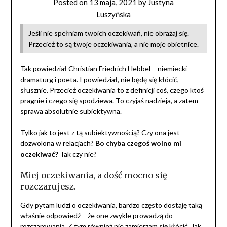
Posted on
13 maja, 2021
by
Justyna
Luszyńska
Jeśli nie spełniam twoich oczekiwań, nie obrażaj się.
Przecież to są twoje oczekiwania, a nie moje obietnice.
Tak powiedział Christian Friedrich Hebbel – niemiecki
dramaturg i poeta. I powiedział, nie będę się kłócić,
słusznie. Przecież oczekiwania to z definicji coś, czego ktoś
pragnie i czego się spodziewa. To czyjaś nadzieja, a zatem
sprawa absolutnie subiektywna.
Tylko jak to jest z tą subiektywnością? Czy ona jest
dozwolona w relacjach?
Bo chyba czegoś wolno mi
oczekiwać?
Tak czy nie?
Miej oczekiwania, a dość mocno się
rozczarujesz.
Gdy pytam ludzi o oczekiwania, bardzo często dostaję taką
właśnie odpowiedź – że one zwykle prowadzą do
rozczarowania. Z tym również nie zamierzam się kłócić. Jak