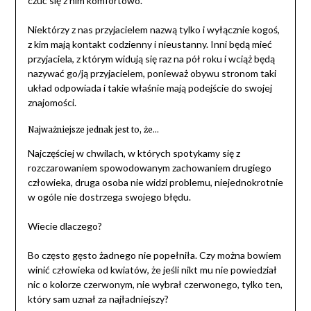
czuć się z nim komfortowo.
Niektórzy z nas przyjacielem nazwą tylko i wyłącznie kogoś,
z kim mają kontakt codzienny i nieustanny. Inni będą mieć
przyjaciela, z którym widują się raz na pół roku i wciąż będą
nazywać go/ją przyjacielem, ponieważ obywu stronom taki
układ odpowiada i takie właśnie mają podejście do swojej
znajomości.
Najważniejsze jednak jest to, że…
Najczęściej w chwilach, w których spotykamy się z
rozczarowaniem spowodowanym zachowaniem drugiego
człowieka, druga osoba nie widzi problemu, niejednokrotnie
w ogóle nie dostrzega swojego błędu.
Wiecie dlaczego?
Bo często gęsto żadnego nie popełniła. Czy można bowiem
winić człowieka od kwiatów, że jeśli nikt mu nie powiedział
nic o kolorze czerwonym, nie wybrał czerwonego, tylko ten,
który sam uznał za najładniejszy?