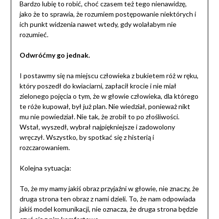
Bardzo lubię to robić, choć czasem też tego nienawidzę,
jako że to sprawia, że rozumiem postępowanie niektórych i
ich punkt widzenia nawet wtedy, gdy wolałabym nie
rozumieć.
Odwróćmy go jednak.
I postawmy się na miejscu człowieka z bukietem róż w ręku,
który poszedł do kwiaciarni, zapłacił krocie i nie miał
zielonego pojęcia o tym, że w głowie człowieka, dla którego
te róże kupował, był już plan. Nie wiedział, ponieważ nikt
mu nie powiedział. Nie tak, że zrobił to po złośliwości.
Wstał, wyszedł, wybrał najpiękniejsze i zadowolony
wręczył. Wszystko, by spotkać się z histerią i
rozczarowaniem.
Kolejna sytuacja:
To, że my mamy jakiś obraz przyjaźni w głowie, nie znaczy, że
druga strona ten obraz z nami dzieli. To, że nam odpowiada
jakiś model komunikacji, nie oznacza, że druga strona będzie