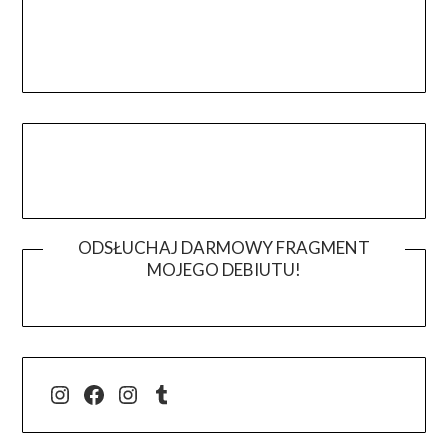
ODSŁUCHAJ DARMOWY FRAGMENT
MOJEGO DEBIUTU!
@j.luszynska
Facebook
@pisadlo_luszynska
Tumblr