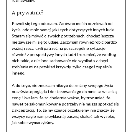
rozmawiamy.
A prywatnie?
Powoli się tego oduczam. Zarówno moich oczekiwań od
życia, ode mnie samej, jak i tych dotyczących innych ludzi.
Staram się mówić o swoich potrzebnach, chociaż jeszcze
nie zawsze mi się to udaje. Zaczynam również robić bardzo
ważną rzecz, czyli patrzeć na poszczególne sytuacje
również z perspektywy innych ludzi i rozumieć, że według
nich takie, a nie inne zachowanie nie wynikało z chęci
zrobienia mi na przykład krzywdy, tylko czegoś zupełnie
innego.
A do tego, nie zmuszam nikogo do zmiany swojego życia
oraz światopoglądu i dostosowania go do mnie za wszelką
cenę. Uważam, że to cholernie ważne, by zrozumieć, że
nawet te zakomunikowane potrzeby nie muszą spotkać się
z akceptacją. To, że my czegoś oczekujemy, nie znaczy, że
wszycy nagle nam przyklasną i zaczną skakać tak wysoko,
jak sobie wymarzyliśmy.