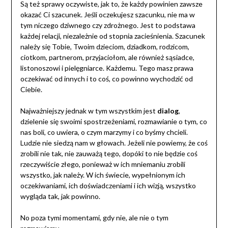
Są też sprawy oczywiste, jak to, że każdy powinien zawsze
okazać Ci szacunek. Jeśli oczekujesz szacunku, nie ma w
tym niczego dziwnego czy zdrożnego. Jest to podstawa
każdej relacji, niezależnie od stopnia zacieśnienia. Szacunek
należy się Tobie, Twoim dzieciom, dziadkom, rodzicom,
ciotkom, partnerom, przyjaciołom, ale również sąsiadce,
listonoszowi i pielęgniarce. Każdemu. Tego masz prawa
oczekiwać od innych i to coś, co powinno wychodzić od
Ciebie.
Najważniejszy jednak w tym wszystkim jest
dialog
,
dzielenie się swoimi spostrzeżeniami, rozmawianie o tym, co
nas boli, co uwiera, o czym marzymy i co byśmy chcieli.
Ludzie nie siedzą nam w głowach. Jeżeli nie powiemy, że coś
zrobili nie tak, nie zauważą tego, dopóki to nie będzie coś
rzeczywiście złego, ponieważ w ich mniemaniu zrobili
wszystko, jak należy. W ich świecie, wypełnionym ich
oczekiwaniami, ich doświadczeniami i ich wizją, wszystko
wygląda tak, jak powinno.
No poza tymi momentami, gdy nie, ale nie o tym