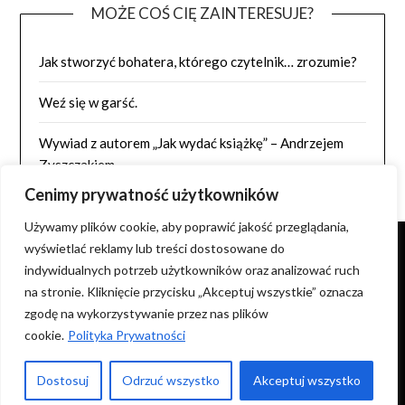
MOŻE COŚ CIĘ ZAINTERESUJE?
Jak stworzyć bohatera, którego czytelnik… zrozumie?
Weź się w garść.
Wywiad z autorem „Jak wydać książkę” – Andrzejem
Zyszczakiem
Cenimy prywatność użytkowników
Używamy plików cookie, aby poprawić jakość przeglądania,
wyświetlać reklamy lub treści dostosowane do
indywidualnych potrzeb użytkowników oraz analizować ruch
NIE WYRAŻAM ZGODY NA KOPIOWANIE ZDJĘĆ I TREŚCI
na stronie. Kliknięcie przycisku „Akceptuj wszystkie” oznacza
ORAZ WYKORZYSTYWANIE ICH NA INNYCH STRONACH.
zgodę na wykorzystywanie przez nas plików
cookie.
Polityka Prywatności
© 2026 Pisadło
| Powered by
Minimalist Blog
WordPress
Dostosuj
Odrzuć wszystko
Akceptuj wszystko
Theme