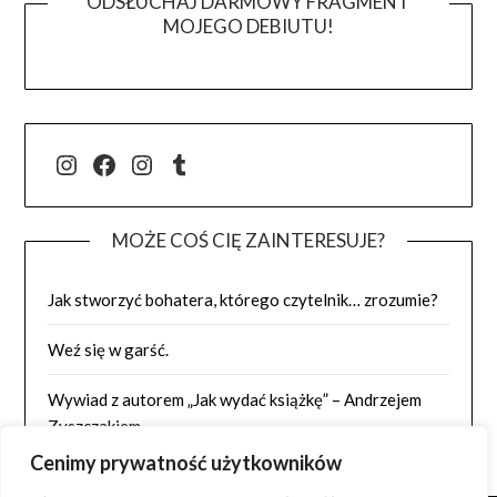
ODSŁUCHAJ DARMOWY FRAGMENT
MOJEGO DEBIUTU!
@j.luszynska
Facebook
@pisadlo_luszynska
Tumblr
MOŻE COŚ CIĘ ZAINTERESUJE?
Jak stworzyć bohatera, którego czytelnik… zrozumie?
Weź się w garść.
Wywiad z autorem „Jak wydać książkę” – Andrzejem
Zyszczakiem
Cenimy prywatność użytkowników