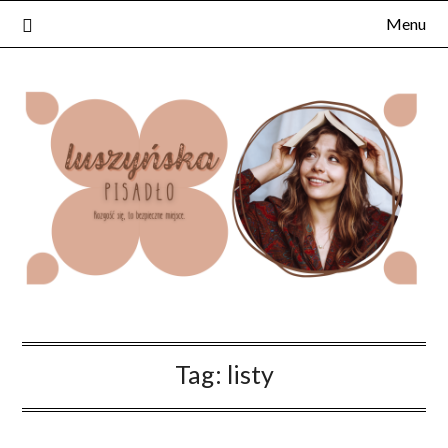
Skip
Menu
to
content
Tag:
listy