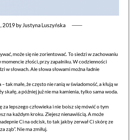
a, 2019
by
Justyna Luszyńska
rywać, może się nie zorientować. To siedzi w zachowaniu
 w momencie złości, przy zapalniku. W codzienności
dzi w słowach. Ale słowa słowami można ładnie
 – tak małe, że często nie ranią w świadomość, a kłują w
y skałę, a później już nie ma kamienia, tylko sama woda.
ę za lepszego człowieka i nie boisz się mówić o tym
esz na każdym kroku. Ziejesz nienawiścią. A może
 nadepnie Ci na odcisk, to tak jakby zerwał Ci skórę ze
za ząb”. Nie ma zmiłuj.