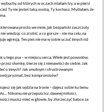
 wybuchy, od których w oczach miałam łzy, a w piersi
ecież Ty nie jesteś taką osobą, Ty kochasz. Myślałam, że
 ma.
, skierowana prosto we mnie, jak bezpański zaszczuty
nie wiedząc co zrobić, a co gorsze – nie ma celu, na
uje agresją. Ten pies nie ma w sobie uczuć innych niż
ak u tego psa – w miejscu serca. Wiele jest powodów.
przez słomkę, bierze się z nienawiści do siebie. Jak
yśleć o innych? Jak smutnym i sfrustrowanym
ez swój pryzmat, bez kompromisów?
jesz się jak sędzia na tronie – dajesz sobie ku temu
żało… Nikomu nie przepuścisz, dawnej miłości,
ewności musisz mieć w głowie, by złorzeczyć babce za