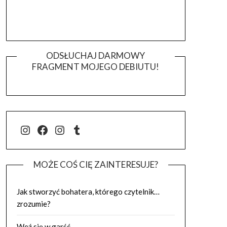
ODSŁUCHAJ DARMOWY
FRAGMENT MOJEGO DEBIUTU!
@j.luszynska
Facebook
@pisadlo_luszynska
Tumblr
MOŻE COŚ CIĘ ZAINTERESUJE?
Jak stworzyć bohatera, którego czytelnik…
zrozumie?
Weź się w garść.