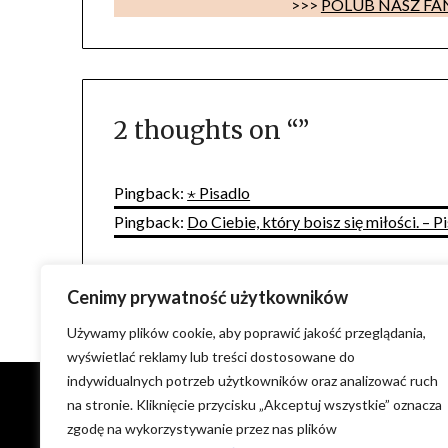
>>>
POLUB NASZ F
2 thoughts on “
”
Pingback:
⋆ Pisadlo
Pingback:
Do Ciebie, który boisz się miłości. – P
Comments are closed.
Cenimy prywatność użytkowników
Używamy plików cookie, aby poprawić jakość przeglądania,
wyświetlać reklamy lub treści dostosowane do
indywidualnych potrzeb użytkowników oraz analizować ruch
na stronie. Kliknięcie przycisku „Akceptuj wszystkie” oznacza
NIE WYRAŻAM ZGODY NA KOPIOWANIE ZDJĘĆ I
zgodę na wykorzystywanie przez nas plików
TREŚCI ORAZ WYKORZYSTYWANIE ICH NA INNYCH