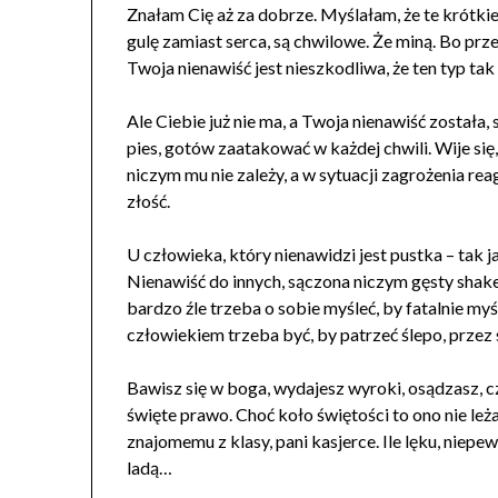
Znałam Cię aż za dobrze. Myślałam, że te krótkie
gulę zamiast serca, są chwilowe. Że miną. Bo prz
Twoja nienawiść jest nieszkodliwa, że ten typ tak
Ale Ciebie już nie ma, a Twoja nienawiść została
pies, gotów zaatakować w każdej chwili. Wije się, 
niczym mu nie zależy, a w sytuacji zagrożenia reag
złość.
U człowieka, który nienawidzi jest pustka – tak j
Nienawiść do innych, sączona niczym gęsty shake 
bardzo źle trzeba o sobie myśleć, by fatalnie m
człowiekiem trzeba być, by patrzeć ślepo, prz
Bawisz się w boga, wydajesz wyroki, osądzasz, czu
święte prawo. Choć koło świętości to ono nie le
znajomemu z klasy, pani kasjerce. Ile lęku, niep
ladą…