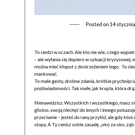
Posted on
14 styczni
T LIST CZŁOWIEK NIENAWIŚĆ CIERPIENIE
To siedzi w oczach. Ale kto nie wie, czego wypat
– ale wyłania się dopiero w sytuacji kryzysowej,
można mieć kłopot z dostrzeżeniem tego. To sie
maskować.
To małe gesty, drobne zdania, krótkie prychnięcia
podświadomości. Tak małe, jak kropla, która drąż
Nienawidzisz. Wszystkich i wszystkiego, masz si
głośno, swoją niechęć do innych i innego pokazuj
przeciwnie – jesteś do rany przyłóż, ale gdy ktoś
stopy. A Ty cenisz sobie zasadę „oko za oko, ząb 