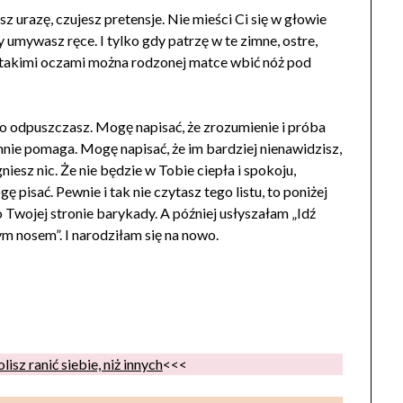
z urazę, czujesz pretensje. Nie mieści Ci się w głowie
y umywasz ręce. I tylko gdy patrzę w te zimne, ostre,
 Z takimi oczami można rodzonej matce wbić nóż pod
to odpuszczasz. Mogę napisać, że zrozumienie i próba
nie pomaga. Mogę napisać, że im bardziej nienawidzisz,
niesz nic. Że nie będzie w Tobie ciepła i spokoju,
ę pisać. Pewnie i tak nie czytasz tego listu, to poniżej
 Twojej stronie barykady. A później usłyszałam „Idź
ym nosem”. I narodziłam się na nowo.
isz ranić siebie, niż innych
<<<