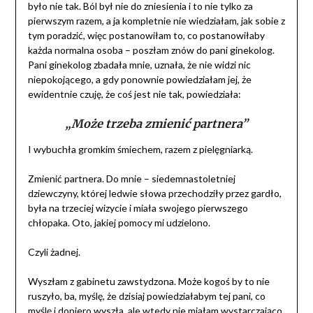
było nie tak. Ból był nie do zniesienia i to nie tylko za
pierwszym razem, a ja kompletnie nie wiedziałam, jak sobie z
tym poradzić, więc postanowiłam to, co postanowiłaby
każda normalna osoba – poszłam znów do pani ginekolog.
Pani ginekolog zbadała mnie, uznała, że nie widzi nic
niepokojącego, a gdy ponownie powiedziałam jej, że
ewidentnie czuję, że coś jest nie tak, powiedziała:
„Może trzeba zmienić partnera”
I wybuchła gromkim śmiechem, razem z pielęgniarką.
Zmienić partnera. Do mnie – siedemnastoletniej
dziewczyny, której ledwie słowa przechodziły przez gardło,
była na trzeciej wizycie i miała swojego pierwszego
chłopaka. Oto, jakiej pomocy mi udzielono.
Czyli żadnej.
Wyszłam z gabinetu zawstydzona. Może kogoś by to nie
ruszyło, ba, myślę, że dzisiaj powiedziałabym tej pani, co
myślę i dopiero wyszła, ale wtedy nie miałam wystarczająco