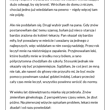
dużo odwagi, by się bronić. Wróciłam do domu z niczym,
chociaż jedno już wiedziałam na pewno – nigdy więcej tam
nie pójdę.
Ale nie poddałam się. Drugi wybór padł na pana. Gdy znów
postanowiłam dać temu szansę, byłam już nieco starsza i
bardzo zrażona do kobiet-lekarzy. Pan okazał się bardzo
miły, był poważany w mieście i uważany za jednego z
najlepszych, więc widziałam w nim swoją nadzieję. Przez rok
leczył mnie na nieistniejące zapalenie. Przyjmowałam leki,
które budziły mnie w środku nocy bólem, a rano
półprzytomna chodziłam do szkoły. Stosunki jednak nie
okazały się być przyjemniejsze. Sądziłam, że coś jest ze mną
nie tak, ale nawet do głowy nie przyszło mi, że być może
pomocy powinnam szukać gdzieś indziej. Lekarz przecież
cały czas mnie leczył, wszystko powinno wrócić do normy.
W wieku lat dziewiętnastu miarka się przebrała. Znów
zmieniłam ginekologa. Z perspektywy czasu wiem, że zbyt
późno. Na pierwszej wizycie opisałam problem, lekarz mnie
zbadał i od razu powiedział: