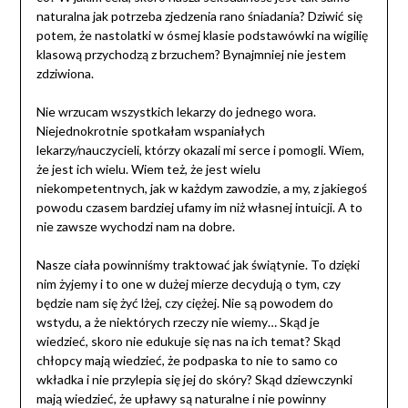
naturalna jak potrzeba zjedzenia rano śniadania? Dziwić się
potem, że nastolatki w ósmej klasie podstawówki na wigilię
klasową przychodzą z brzuchem? Bynajmniej nie jestem
zdziwiona.
Nie wrzucam wszystkich lekarzy do jednego wora.
Niejednokrotnie spotkałam wspaniałych
lekarzy/nauczycieli, którzy okazali mi serce i pomogli. Wiem,
że jest ich wielu. Wiem też, że jest wielu
niekompetentnych, jak w każdym zawodzie, a my, z jakiegoś
powodu czasem bardziej ufamy im niż własnej intuicji. A to
nie zawsze wychodzi nam na dobre.
Nasze ciała powinniśmy traktować jak świątynie. To dzięki
nim żyjemy i to one w dużej mierze decydują o tym, czy
będzie nam się żyć lżej, czy ciężej. Nie są powodem do
wstydu, a że niektórych rzeczy nie wiemy… Skąd je
wiedzieć, skoro nie edukuje się nas na ich temat? Skąd
chłopcy mają wiedzieć, że podpaska to nie to samo co
wkładka i nie przylepia się jej do skóry? Skąd dziewczynki
mają wiedzieć, że upławy są naturalne i nie powinny