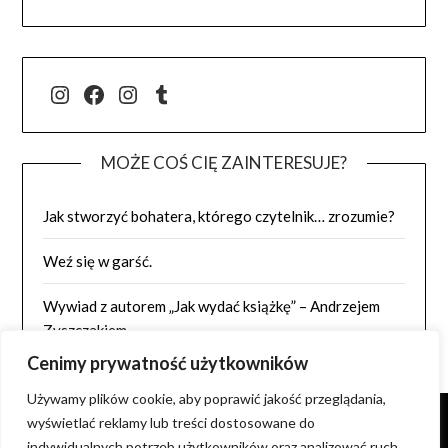
@j.luszynska
Facebook
@pisadlo_luszynska
Tumblr
MOŻE COŚ CIĘ ZAINTERESUJE?
Jak stworzyć bohatera, którego czytelnik… zrozumie?
Weź się w garść.
Wywiad z autorem „Jak wydać książkę” – Andrzejem
Zyszczakiem
Cenimy prywatność użytkowników
Używamy plików cookie, aby poprawić jakość przeglądania,
wyświetlać reklamy lub treści dostosowane do
indywidualnych potrzeb użytkowników oraz analizować ruch