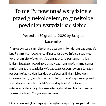
To nie Ty powinnaś wstydzić się
przed ginekologiem, to ginekolog
powinien wstydzić się siebie.
Posted on
30 grudnia, 2020
by
Justyna
Luszyńska
Pierwszy raz do ginekologa poszłam, gdy miałam szesnaście
lat. Po antykoncepcję, czyli na taką poważniejszą wizytę,
wybrałam się wieku lat siedemnastu, razem z mamą, bo
byłam jeszcze niepełnoletnia. Poza tym, moja mama sama
mnie tam zaprowadziła, wiedząc, że jestem coraz starsza i
jestem jej za to dziś bardzo wdzięczna. Byłam kłębkiem
nerwów, wizyty u lekarzy nie należą do najprzyjemniejszych,
a co dopiero u lekarza, który miałby badać mnie w
miejscach, do których sama nie zaglądałam, bo to przecież
tajemnica lasu. O tym się nie mówi.
Dostałam antykoncepcję i zaczęłam współżycie, jednak coś