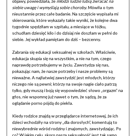
objawy, powiedziała, że
młodzi ludzie lubią zwracać na
siebie uwagę i wymyślają sobie choroby
. Mówiła o tym
nieustannie przez całe badanie. Na szczęście wypisała mi
skierowania, które wykazały takie wyniki, że kolejne dwa
tygodnie spędziłam w szpitalu, a miesiące w łóżku,
schudłam dziesięć kilo i do dzisiaj nie doszłam w pełni do
siebie. Jej wykład pamiętam do dziś – bezcenny.
Zabrania się edukacji seksualnej w szkołach. Właściwie,
edukacja skupia się na wszystkim, a nie na tym, czego
naprawdę potrzebujemy w życiu. Zawstydza się nas,
pokazując nam, że nasze potrzeby i nasze problemy są
nieważne. A najłatwiej zawstydzić jest młodych, którzy
niczego nie są pewni; którzy na swoje nagie ciało patrzą
tylko, gdy muszą i boją się wypowiedzieć słowo „orgazm” na
głos, nie wspomnę już nawet o tym, że sądzą, że za
oglądanie porno pójdą do piekła.
Kiedy rodzice znajdą w przeglądarce internetowej, że ich
dzieci wchodziły na strony „dla dorosłych”, komentują to
niewybrednie wśród rodziny i znajomych, zawstydzając. Po
co? W jakim celu, skoro nasza seksualność jest tak samo