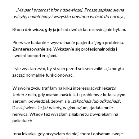
„
Ma pani przerost błony dziewiczej. Proszę zapisać się na
wizytę, nadetniemy i wszystko powinno wrócić do normy.
„
Błona dziewicza, gdy ja już od dwóch lat dziewicą nie byłam.
Pierwsze badanie – wysłuchanie pacjenta i jego problemu.
Zainteresowanie się. Wykazanie się profesjonalnością i
swoimi kompetencjami.
Tyle wystarczyło, by strach przed seksem znikł, a ja mogła
zacząć normalnie funkcjonować.
W swoim życiu trafiłam na kilku interesujących lekarzy.
Jeden z nich, gdy miałam naście lat i problemy z kołaczącym
sercem, powiedział, żebym się
„zakochała lub odkochała
”.
Dzisiaj wiem, że już wtedy, w gimnazjum, zjadała mnie
nerwica. Wtedy też wyszłam z gabinetu z wypiekami na
policzkach.
Inna lekarka, gdy przyszłam do niej chora i opisałam swoje