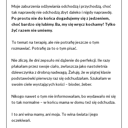
Moje zaburzenia odżywiania odchodzą i przychodzą, choć
tak naprawdę nie odchodzą zbyt daleko i nigdy naprawdę.
Po prostu nie do końca dogadujemy się z jedzeniem,
choć bardzo się lubimy. Ba, my się wręcz kochamy! Tylko
żyć razem nie umiemy.
To temat na terapię, ale nie potrafię jeszcze o tym
rozmawiać. Potrafię za to o tym pisać.
Nie zliczę, ile dni zepsuło mi dążenie do perfekcji. Ile razy
płakałam przez swoje ciało, zwłaszcza jako nastoletnia
dziewczynka z drobną nadwagą. Żałuję, że w piątej klasie
podstawówki pierwszy raz się odchudzałam. Szukałam w
swoim ciele wystających kości – bioder, żeber.
Nikogo nawet o tym nie informowałam, bo wydawało mi się
to tak normalne – w końcu mama w domu też się odchudza.
I to ani wina mamy, ani moja. To wina świata i jego
oczekiwań.