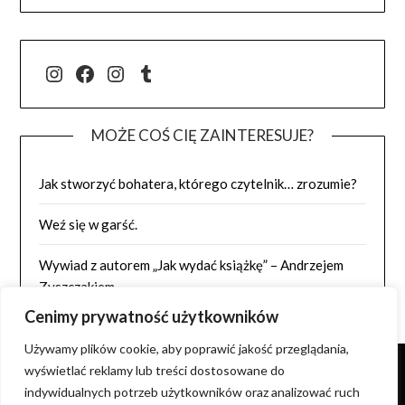
@j.luszynska
Facebook
@pisadlo_luszynska
Tumblr
MOŻE COŚ CIĘ ZAINTERESUJE?
Jak stworzyć bohatera, którego czytelnik… zrozumie?
Weź się w garść.
Wywiad z autorem „Jak wydać książkę” – Andrzejem
Zyszczakiem
Cenimy prywatność użytkowników
Używamy plików cookie, aby poprawić jakość przeglądania,
wyświetlać reklamy lub treści dostosowane do
indywidualnych potrzeb użytkowników oraz analizować ruch
NIE WYRAŻAM ZGODY NA KOPIOWANIE ZDJĘĆ I TREŚCI