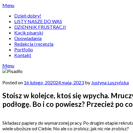
Skip
Menu
to
Dzień dobry!
content
LISTY NASZE DO WAS
DZIENNIK FRUSTRACJI
Kącik pisarski
Opowiadania
Redakcja i recenzja
Portfolio
Kontakt
Menu
Posted on
16 lutego, 2020
24 maja, 2023
by
Justyna Luszyńska
Stoisz w kolejce, ktoś się wpycha. Mruczy
podłogę. Bo i co powiesz? Przecież po c
Składasz papiery do wymarzonej pracy. Po drugim etapie rekrutac
wiele uboższe od Ciebie. No ale co zrobisz, jak nic nie zrobisz?