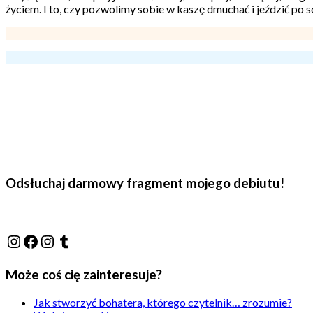
życiem. I to, czy pozwolimy sobie w kaszę dmuchać i jeździć po sob
Odsłuchaj darmowy fragment mojego debiutu!
@j.luszynska
Facebook
@pisadlo_luszynska
Tumblr
Może coś cię zainteresuje?
Jak stworzyć bohatera, którego czytelnik… zrozumie?