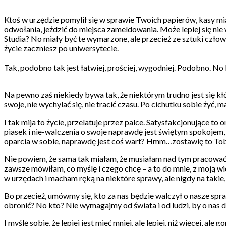
Ktoś w urzędzie pomylił się w sprawie Twoich papierów, kasy miał
odwołania, jeździć do miejsca zameldowania. Może lepiej się nie
Studia? No miały być te wymarzone, ale przecież ze sztuki człowi
życie zaczniesz po uniwersytecie.
Tak, podobno tak jest łatwiej, prościej, wygodniej. Podobno. No b
Na pewno zaś niekiedy bywa tak, że niektórym trudno jest się kłóc
swoje, nie wychylać się, nie tracić czasu. Po cichutku sobie żyć, 
I tak mija to życie, przelatuje przez palce. Satysfakcjonujące to
piasek i nie-walczenia o swoje naprawdę jest świętym spokojem, 
oparcia w sobie, naprawdę jest coś wart? Hmm…zostawię to To
Nie powiem, że sama tak miałam, że musiałam nad tym pracować. J
zawsze mówiłam, co myślę i czego chcę – a to do mnie, z moją w
w urzędach i macham ręką na niektóre sprawy, ale nigdy na takie,
Bo przecież, umówmy się, kto za nas będzie walczył o nasze spraw
obronić? No kto? Nie wymagajmy od świata i od ludzi, by o nas dba
I myślę sobie, że lepiej jest mieć mniej, ale lepiej, niż więcej, al