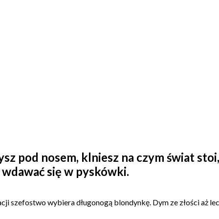
sz pod nosem, klniesz na czym świat stoi,
o wdawać się w pyskówki.
ji szefostwo wybiera długonogą blondynkę. Dym ze złości aż leci C