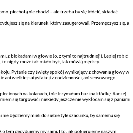
o, piechotą nie chodzi – ale trzeba by się kłócić, składać
cydujesz się na kierunek, który zasugerowali. Przemęczysz się, a
, z blokadami w głowie (o, z tymi to najtrudniej!). Lepiej robić
iej, to nigdy, może tak miało być, tak mówią mędrcy.
 spokoju. Pytanie czy święty spokój wynikający z chowania głowy w
e ani wielkiej satysfakcji z codzienności, ani sensownego
lecionych na kolanach, i nie trzymałam buzi na kłódkę. Raczej
miem się targować i niekiedy jeszcze nie wykłócam się z paniami
mi nie będziemy mieli do siebie tyle szacunku, by samemu się
ślę. A o tym decydujemy my sami. I to, jak pokierujemy naszym