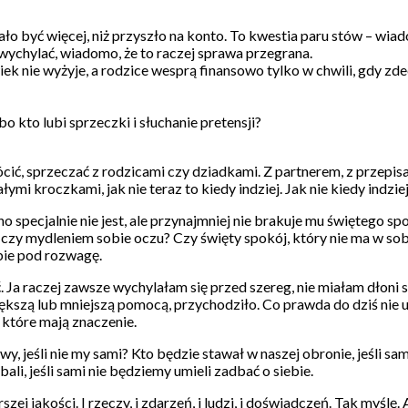
o być więcej, niż przyszło na konto. To kwestia paru stów – wiadom
 wychylać, wiadomo, że to raczej sprawa przegrana.
ek nie wyżyje, a rodzice wesprą finansowo tylko w chwili, gdy zde
o kto lubi sprzeczki i słuchanie pretensji?
ić, sprzeczać z rodzicami czy dziadkami. Z partnerem, z przepisami
małymi kroczkami, jak nie teraz to kiedy indziej. Jak nie kiedy indz
 ono specjalnie nie jest, ale przynajmniej nie brakuje mu świętego
czy mydleniem sobie oczu? Czy święty spokój, który nie ma w sobi
bie pod rozwagę.
a raczej zawsze wychylałam się przed szereg, nie miałam dłoni sp
iększą lub mniejszą pomocą, przychodziło. Co prawda do dziś nie u
 które mają znaczenie.
y, jeśli nie my sami? Kto będzie stawał w naszej obronie, jeśli sa
li, jeśli sami nie będziemy umieli zadbać o siebie.
e gorszej jakości. I rzeczy, i zdarzeń, i ludzi, i doświadczeń. Tak my