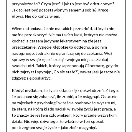
przynależności? Czym jest? I jak to jest być odrzuconym?
Jak to jest być pozostawionym samemu sobie? Kręcę
głową. Nie do końca wiem.
Wiem natomiast, że nie ma takich przeszkód, których nie
można przeskoczyć. Nie ma takich ludzi, których nie można
kochać, a czasem jedynym lekarstwem na złe jest
przeczekanie. Wzięcie głębokiego oddechu, a po nim
następnego. Jednak nie ograniczaj się do czekania. Weź
sprawy w swoje ręce i szukaj swojego miejsca. Szukaj
swoich ludzi. Takich, którzy zaproponują Ci herbatę, gdy do
nich zajrzysz i spytają: „Co się stało?”, nawet jeśli jeszcze nie
zdążysz się poskarżyć.
Kiedyś myślałam, że życie składa się z doświadczeń. Z tego,
ile uda nam się zobaczyć, ile zrobić, a ile osiągnąć. Ostatnio
na zajęciach z psychologii w teście osobowości wyszło mi,
że sferą, na którą kładę nacisk w swoim życiu jest praca, a
to znaczy, że jestem człowiekiem, który przede wszystkim
działa. Nic więc dziwnego, że właśnie w ten sposób
postrzegłam swoje życie – jako zbiór osiągnięć.