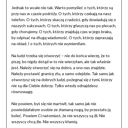
Jednak to wcale nie tak. Warto pomyśleć o tych, którzy są
przy nas w czasie podróży. O tych, którzy czekają na nasz
telefon. O tych, którzy skaczą z radości, gdy dowiadują się o
naszych sukcesach. O tych, którzy głaszczą nas po plecach,
gdy chorujemy. O tych, którzy znajdują czas w jego braku,
by odpisać na długą wiadomość. O tych, którzy zapraszają
na obiad. I o tych, których nie wymieniłam.
Na ludzi trzeba się otworzyć – nie do końca wierzę, że to
piszę, bo nigdy dotąd w to nie wierzyłam, ale tak właśnie
jest. Należy otworzyć się na dobro, a ono nas znajdzie.
Należy postawić granicę złu, a samo odejdzie. Tak samo jak
otworzysz się na dobrych ludzi, pożegnaj się z tymi, którzy
nie są dla Ciebie dobrzy. Tylko wtedy odnajdziesz
równowagę.
Nie powiem, byś się nie martwił, tak samo jak nie
powiedziałabym osobie ze złamaną nogą, by przestało ją
boleć. Powiem Ci natomiast, że nie wszyscy są źli. Nie
wszyscy chcą źle. Nie wszyscy kłamią.