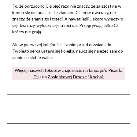
To, że odrzucono Cię pięć razy, nie znaczy, że za szóstym w
końcu się nie uda. To, że złamano Ci serce dwa razy, nie
znaczy, że złamią go i trzeci. A nawet jeśli… skoro wyleczyło
się dwa razy, wyleczy się i trzeci raz. Przegrywają tylko Ci,
którzy nie grają.
Ale w pierwszej kolejności – zanim przed drzwiami do
Twojego serca ustawi się kolejka, naucz się należeć sam do
siebie i o siebie walcz.
Więcej naszych tekstów znajdziecie na fanpage’u Pisadła
TU
i na
Zosieńkowej Drodze
i
Kochaj.