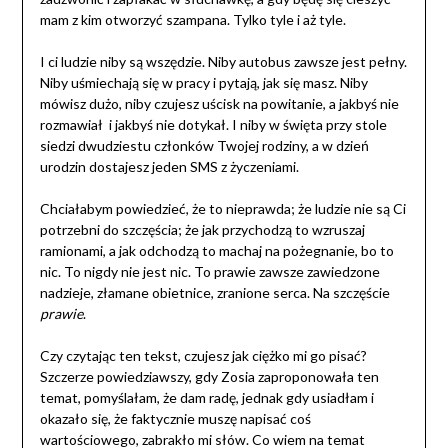
mam z kim otworzyć szampana. Tylko tyle i aż tyle.
I ci ludzie niby są wszędzie. Niby autobus zawsze jest pełny.
Niby uśmiechają się w pracy i pytają, jak się masz. Niby
mówisz dużo, niby czujesz uścisk na powitanie, a jakbyś nie
rozmawiał i jakbyś nie dotykał. I niby w święta przy stole
siedzi dwudziestu członków Twojej rodziny, a w dzień
urodzin dostajesz jeden SMS z życzeniami.
Chciałabym powiedzieć, że to nieprawda; że ludzie nie są Ci
potrzebni do szczęścia; że jak przychodzą to wzruszaj
ramionami, a jak odchodzą to machaj na pożegnanie, bo to
nic. To nigdy nie jest nic. To prawie zawsze zawiedzone
nadzieje, złamane obietnice, zranione serca. Na szczęście
prawie
.
Czy czytając ten tekst, czujesz jak ciężko mi go pisać?
Szczerze powiedziawszy, gdy Zosia zaproponowała ten
temat, pomyślałam, że dam radę, jednak gdy usiadłam i
okazało się, że faktycznie muszę napisać coś
wartościowego, zabrakło mi słów. Co wiem na temat