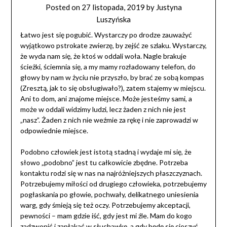
Posted on
27 listopada, 2019
by
Justyna
Luszyńska
Łatwo jest się pogubić. Wystarczy po drodze zauważyć
wyjątkowo pstrokate zwierzę, by zejść ze szlaku. Wystarczy,
że wyda nam się, że ktoś w oddali woła. Nagle brakuje
ścieżki, ściemnia się, a my mamy rozładowany telefon, do
głowy by nam w życiu nie przyszło, by brać ze sobą kompas
(Zresztą, jak to się obsługiwało?), zatem stajemy w miejscu.
Ani to dom, ani znajome miejsce. Może jesteśmy sami, a
może w oddali widzimy ludzi, lecz żaden z nich nie jest
„nasz”. Żaden z nich nie weźmie za rękę i nie zaprowadzi w
odpowiednie miejsce.
Podobno człowiek jest istotą stadną i wydaje mi się, że
słowo „podobno” jest tu całkowicie zbędne. Potrzeba
kontaktu rodzi się w nas na najróżniejszych płaszczyznach.
Potrzebujemy miłości od drugiego człowieka, potrzebujemy
pogłaskania po głowie, pochwały, delikatnego uniesienia
warg, gdy śmieją się też oczy. Potrzebujemy akceptacji,
pewności – mam gdzie iść, gdy jest mi źle. Mam do kogo
zadzwonić i zapłakać w słuchawkę, a gdy będę się cieszyć