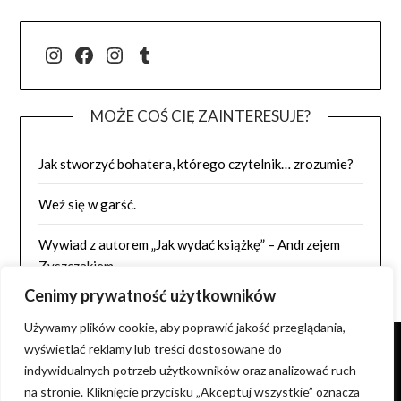
@j.luszynska
Facebook
@pisadlo_luszynska
Tumblr
MOŻE COŚ CIĘ ZAINTERESUJE?
Jak stworzyć bohatera, którego czytelnik… zrozumie?
Weź się w garść.
Wywiad z autorem „Jak wydać książkę” – Andrzejem
Zyszczakiem
Cenimy prywatność użytkowników
Używamy plików cookie, aby poprawić jakość przeglądania,
wyświetlać reklamy lub treści dostosowane do
indywidualnych potrzeb użytkowników oraz analizować ruch
NIE WYRAŻAM ZGODY NA KOPIOWANIE ZDJĘĆ I TREŚCI
na stronie. Kliknięcie przycisku „Akceptuj wszystkie” oznacza
ORAZ WYKORZYSTYWANIE ICH NA INNYCH STRONACH.