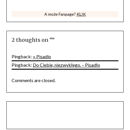
szczęście człowiek życie jak szczęście człowiek życie jak
A może Fanpage?
KLIK
2 thoughts on “
”
Pingback:
⋆ Pisadlo
Pingback:
Do Ciebie, niezwykłego. – Pisadło
Comments are closed.