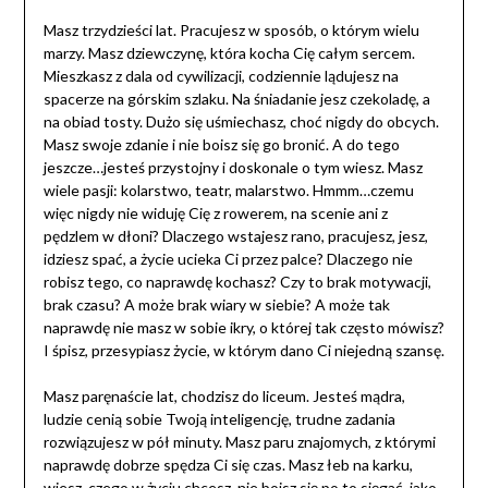
Masz trzydzieści lat. Pracujesz w sposób, o którym wielu
marzy. Masz dziewczynę, która kocha Cię całym sercem.
Mieszkasz z dala od cywilizacji, codziennie lądujesz na
spacerze na górskim szlaku. Na śniadanie jesz czekoladę, a
na obiad tosty. Dużo się uśmiechasz, choć nigdy do obcych.
Masz swoje zdanie i nie boisz się go bronić. A do tego
jeszcze…jesteś przystojny i doskonale o tym wiesz. Masz
wiele pasji: kolarstwo, teatr, malarstwo. Hmmm…czemu
więc nigdy nie widuję Cię z rowerem, na scenie ani z
pędzlem w dłoni? Dlaczego wstajesz rano, pracujesz, jesz,
idziesz spać, a życie ucieka Ci przez palce? Dlaczego nie
robisz tego, co naprawdę kochasz? Czy to brak motywacji,
brak czasu? A może brak wiary w siebie? A może tak
naprawdę nie masz w sobie ikry, o której tak często mówisz?
I śpisz, przesypiasz życie, w którym dano Ci niejedną szansę.
Masz paręnaście lat, chodzisz do liceum. Jesteś mądra,
ludzie cenią sobie Twoją inteligencję, trudne zadania
rozwiązujesz w pół minuty. Masz paru znajomych, z którymi
naprawdę dobrze spędza Ci się czas. Masz łeb na karku,
wiesz, czego w życiu chcesz, nie boisz się po to sięgać, jako