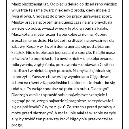
Masz pięćdziesiąt lat. Od pięciu dekad co dzień rano widzisz
w lustrze tę samą twarz, niekiedy z brodą, kiedy indziej z
łysą głową. Chodzisz do pracy, po pracy uprawiasz sport.
Między pracą a sportem znajdujesz czas na znajomych, na
wyjście do pubu, wyjazd w góry, krótki wypad na kajaki.
Masz kota, a może raczej Twoja kobieta go ma. Kobiet
zresztą miałeś dużo. Na krócej, na dłużej, na poważnie i dla
zabawy. Regały w Twoim domu uginają się pod ciężarem
książek. Nie o kobietach jednak, ani o sporcie. Książki masz
o świecie i o podróżach. To myśl o nich – o eksplorowaniu,
odkrywaniu, zagłębianiu, poznawaniu – dodawała Ci sił na
studiach i w nielubianych pracach. Na myślach jednak się
skończyło. Zawsze chciałeś, by wymieniano Cię jednym
tchem na równi z Kapuścińskim i Halikiem… Jednak – im się
udało, a Ty wciąż chodzisz od pubu do pubu. Dlaczego?
Dlaczego zamiast sprawić sobie największe szczęście i
sięgnąć po to, czego najbardziej pragniesz, zdecydowałeś
się na półśrodki? Czy to z lęku? Ze strachu przed porażką, a
może przed nieznanym? A może…nie miałeś w sobie na tyle
siły, by zrobić ten pierwszy krok? Nigdy nie przekroczyłeś
progu.