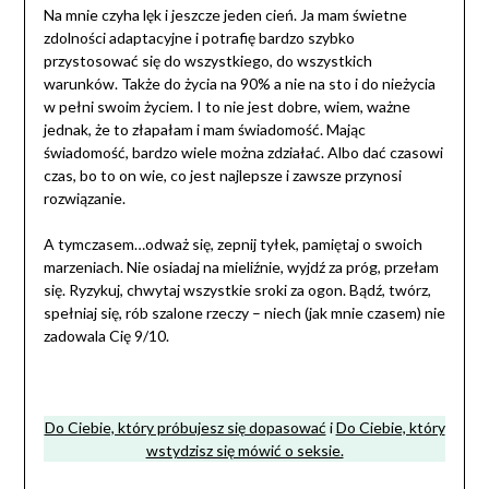
Na mnie czyha lęk i jeszcze jeden cień. Ja mam świetne
zdolności adaptacyjne i potrafię bardzo szybko
przystosować się do wszystkiego, do wszystkich
warunków. Także do życia na 90% a nie na sto i do nieżycia
w pełni swoim życiem. I to nie jest dobre, wiem, ważne
jednak, że to złapałam i mam świadomość. Mając
świadomość, bardzo wiele można zdziałać. Albo dać czasowi
czas, bo to on wie, co jest najlepsze i zawsze przynosi
rozwiązanie.
A tymczasem…odważ się, zepnij tyłek, pamiętaj o swoich
marzeniach. Nie osiadaj na mieliźnie, wyjdź za próg, przełam
się. Ryzykuj, chwytaj wszystkie sroki za ogon. Bądź, twórz,
spełniaj się, rób szalone rzeczy – niech (jak mnie czasem) nie
zadowala Cię 9/10.
szczęście człowiek życie jak szczęście człowiek życie jak
Do Ciebie, który próbujesz się dopasować
i
Do Ciebie, który
wstydzisz się mówić o seksie.