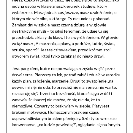
jedyna osoba w klasie znasz kierunek studiów, który
wybierzesz. Masz jednak coś jeszcze, masz uzależnienie, o
którym nie wie nikt, a którego Ty nie umiesz pokonać.
Zamiast dni w szkole masz czarną dziurę, a w głowie
destrukcyjne myśli – to jakiś fenomen, że udaje Ci się
przechodzić z klasy do klasy, i to z wyróżnieniem. W głowie
wciąż masz: „A marzenia, a plany, a podróże, ludzie, świat,
sztuka, sport?”. Jesteś człowiekiem, przed którym stoi
otworem świat. Ktoś tylko zamknął do niego drzwi.
Jest parę cieni, które nie pozwalają szczęściu wejść przez
drzwi serca. Pierwszy to lęk, potrafi zabić i zdusić w zarodku
każdy plan, założenie, marzenie. Drugi to zwątpienie „na
pewno mi się nie uda, to przecież nie ma sensu, nie warto,
rozczaruję się”. Trzeci to bezsilność, która ściąga w dół i
wmawia, że inaczej nie można, że się nie da, że to
niemożliwe. Czwarty to brak wiary w siebie. Piąty jest
brakiem motywacji, tłumaczonym brakiem czasu
usprawiedliwianym brakiem pieniędzy. Szósty to wreszcie
konwenanse, „co ludzie powiedzą?”, oglądanie się na innych.