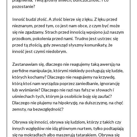
pozostanie?
Inność budzi złość. A złość bierze się z lęku. Z lęku przed
nieznanym, przed tym, co jest nam obce, z czym być może
się nie zgadzamy. Strach przed innością wpojono już naszym
przodkom, pokolenia przed nami. Trudno jest ustrzec się
przed tą złością, gdy zewsząd słyszmy komunikaty, że
inność jest czymś niedobrym.
Zastanawiam się, dlaczego nie reagujemy taką awersją na
perfidne manipulacje, którymi niekiedy posługują się ludzie,
których kochamy? Dlaczego nie reagujemy na krzywdę,
którą ktoś nam wyrządza poprzez zaniedbanie, ignorancję
lub wyśmianie? Dlaczego nie razi nas fałsz w słowach i
uśmiechach tych, którym ja osobiście boję się zaufać?
Dlaczego nie plujemy na hipokryzję, na dulszczyznę, na chęć
zemsty, na bezwzględność?
Obrywa się inności, obrywa się ludziom, którzy z takich czy
innych względów nie idą głównym nurtem, tylko podtapiają
się na mokradłach albo maszerują tatarakiem. Obrywa się