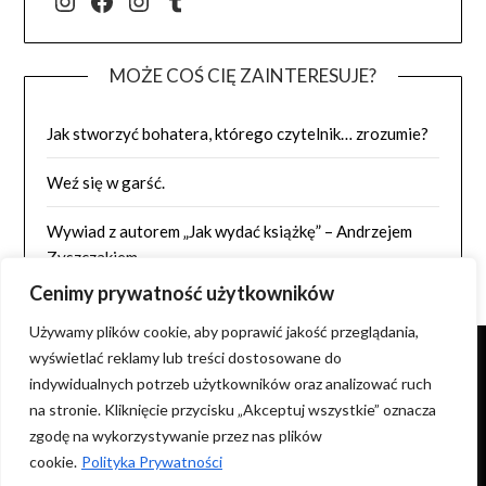
@j.luszynska
Facebook
@pisadlo_luszynska
Tumblr
MOŻE COŚ CIĘ ZAINTERESUJE?
Jak stworzyć bohatera, którego czytelnik… zrozumie?
Weź się w garść.
Wywiad z autorem „Jak wydać książkę” – Andrzejem
Zyszczakiem
Cenimy prywatność użytkowników
Używamy plików cookie, aby poprawić jakość przeglądania,
wyświetlać reklamy lub treści dostosowane do
indywidualnych potrzeb użytkowników oraz analizować ruch
NIE WYRAŻAM ZGODY NA KOPIOWANIE ZDJĘĆ I TREŚCI
na stronie. Kliknięcie przycisku „Akceptuj wszystkie” oznacza
ORAZ WYKORZYSTYWANIE ICH NA INNYCH STRONACH.
zgodę na wykorzystywanie przez nas plików
cookie.
Polityka Prywatności