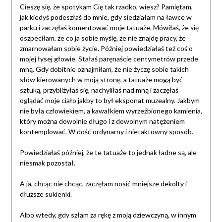
Cieszę się, że spotykam Cię tak rzadko, wiesz? Pamiętam,
jak kiedyś podeszłaś do mnie, gdy siedziałam na ławce w
parku i zaczęłaś komentować moje tatuaże. Mówiłaś, że się
oszpeciłam, że co ja sobie myślę, że nie znajdę pracy, że
zmarnowałam sobie życie. Później powiedziałaś też coś o
mojej łysej głowie. Stałaś paręnaście centymetrów przede
mną. Gdy dobitnie oznajmiłam, że nie życzę sobie takich
słów kierowanych w moją stronę, a tatuaże mogą być
sztuką, przybliżyłaś się, nachyliłaś nad mną i zaczęłaś
oglądać moje ciało jakby to był eksponat muzealny. Jakbym
nie była człowiekiem, a kawałkiem wyrzeźbionego kamienia,
który można dowolnie długo i z dowolnym natężeniem
kontemplować. W dość ordynarny i nietaktowny sposób.
Powiedziałaś później, że te tatuaże to jednak ładne są, ale
niesmak pozostał.
A ja, chcąc nie chcąc, zaczęłam nosić mniejsze dekolty i
dłuższe sukienki.
Albo wtedy, gdy szłam za rękę z moją dziewczyną, w innym