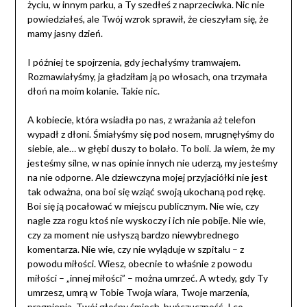
życiu, w innym parku, a Ty szedłeś z naprzeciwka. Nic nie
powiedziałeś, ale Twój wzrok sprawił, że cieszyłam się, że
mamy jasny dzień.
I później te spojrzenia, gdy jechałyśmy tramwajem.
Rozmawiałyśmy, ja gładziłam ją po włosach, ona trzymała
dłoń na moim kolanie. Takie nic.
A kobiecie, która wsiadła po nas, z wrażania aż telefon
wypadł z dłoni. Śmiałyśmy się pod nosem, mrugnęłyśmy do
siebie, ale… w głębi duszy to bolało. To boli. Ja wiem, że my
jesteśmy silne, w nas opinie innych nie uderzą, my jesteśmy
na nie odporne. Ale dziewczyna mojej przyjaciółki nie jest
tak odważna, ona boi się wziąć swoją ukochaną pod rękę.
Boi się ją pocałować w miejscu publicznym. Nie wie, czy
nagle zza rogu ktoś nie wyskoczy i ich nie pobije. Nie wie,
czy za moment nie usłyszą bardzo niewybrednego
komentarza. Nie wie, czy nie wyląduje w szpitalu – z
powodu miłości. Wiesz, obecnie to właśnie z powodu
miłości – „innej miłości” – można umrzeć. A wtedy, gdy Ty
umrzesz, umrą w Tobie Twoja wiara, Twoje marzenia,
pragnienia, Twój głośny śmiech, buńczuczność. I co