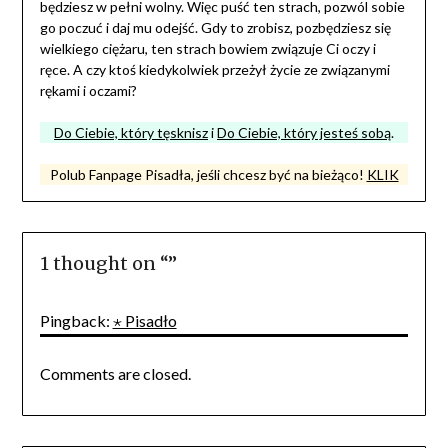
będziesz w pełni wolny. Więc puść ten strach, pozwól sobie
go poczuć i daj mu odejść. Gdy to zrobisz, pozbędziesz się
wielkiego ciężaru, ten strach bowiem związuje Ci oczy i
ręce. A czy ktoś kiedykolwiek przeżył życie ze związanymi
rękami i oczami?
Do Ciebie, który tęsknisz
i
Do Ciebie, który jesteś sobą
.
Polub Fanpage Pisadła, jeśli chcesz być na bieżąco!
KLIK
1 thought on “
”
Pingback:
⋆ Pisadło
Comments are closed.