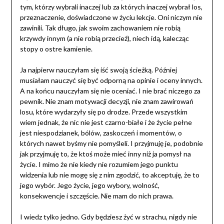
tym, którzy wybrali inaczej lub za których inaczej wybrał los,
przeznaczenie, doświadczone w życiu lekcje. Oni niczym nie
zawinili. Tak długo, jak swoim zachowaniem nie robią
krzywdy innym (a nie robią przecież), niech idą, kalecząc
stopy o ostre kamienie.
Ja najpierw nauczyłam się iść swoją ścieżką. Później
musiałam nauczyć się być odporną na opinie i oceny innych.
A na końcu nauczyłam się nie oceniać. I nie brać niczego za
pewnik. Nie znam motywacji decyzji, nie znam zawirowań
losu, które wydarzyły się po drodze. Przede wszystkim
wiem jednak, że nic nie jest czarno-białe i że życie pełne
jest niespodzianek, bólów, zaskoczeń i momentów, o
których nawet byśmy nie pomyśleli. I przyjmuję je, podobnie
jak przyjmuję to, że ktoś może mieć inny niż ja pomysł na
życie. I mimo że nie kiedy nie rozumiem jego punktu
widzenia lub nie mogę się z nim zgodzić, to akceptuję, że to
jego wybór. Jego życie, jego wybory, wolność,
konsekwencje i szczęście. Nie mam do nich prawa.
I wiedz tylko jedno. Gdy będziesz żyć w strachu, nigdy nie